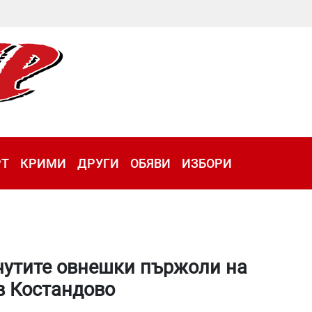
РТ
КРИМИ
ДРУГИ
ОБЯВИ
ИЗБОРИ
очутите овнешки пържоли на
в Костандово