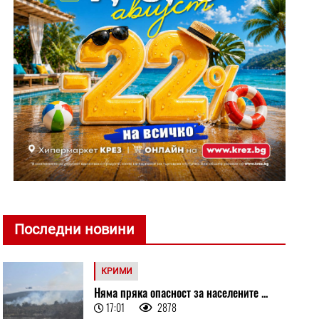
Последни новини
КРИМИ
Няма пряка опасност за населените ...
17:01
2878