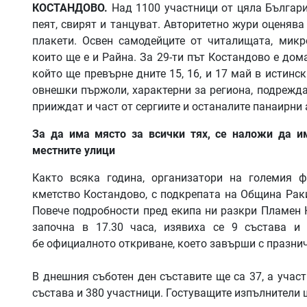
КОСТАНДОВО.
Над 1100 участници от цяла Българи
пеят, свирят и танцуват. Авторитетно жури оценява
плакети. Освен самодейците от читалищата, микр
които ще е и Райна. За 29-ти път Костандово е до
който ще превърне дните 15, 16, и 17 май в истинс
овнешки пържоли, характерни за региона, подрежда
прииждат и част от сергиите и останалите панаирни
За да има място за всички тях, се наложи да 
местните улици
Както всяка година, организатори на големия 
кметство Костандово, с подкрепата на Община Рак
Повече подробности пред екипа ни разкри Пламен 
започна в 17.30 часа, изявиха се 9 състава и
бе официалното откриване, което завърши с празнич
В днешния съботен ден съставите ще са 37, а учас
състава и 380 участници. Гостуващите изпълнители 