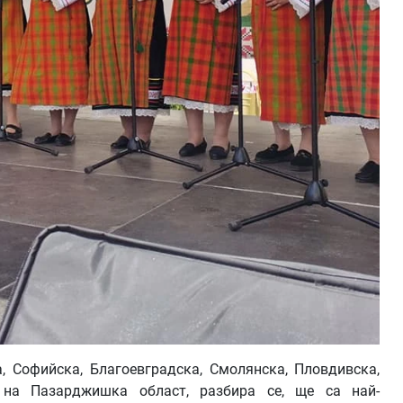
 Софийска, Благоевградска, Смолянска, Пловдивска,
 на Пазарджишка област, разбира се, ще са най-