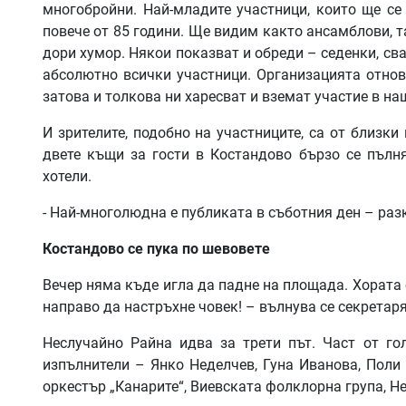
многобройни. Най-младите участници, които ще се 
повече от 85 години. Ще видим както ансамблови, т
дори хумор. Някои показват и обреди – седенки, сва
абсолютно всички участници. Организацията отново
затова и толкова ни харесват и вземат участие в на
И зрителите, подобно на участниците, са от близки
двете къщи за гости в Костандово бързо се пълня
хотели.
- Най-многолюдна е публиката в съботния ден – ра
Костандово се пука по шевовете
Вечер няма къде игла да падне на площада. Хората 
направо да настръхне човек! – вълнува се секретар
Неслучайно Райна идва за трети път. Част от г
изпълнители – Янко Неделчев, Гуна Иванова, Поли 
оркестър „Канарите“, Виевската фолклорна група, Нел