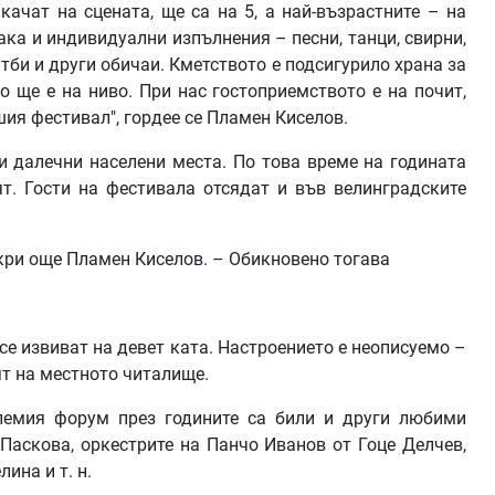
качат на сцената, ще са на 5, а най-възрастните – на
ака и индивидуални изпълнения – песни, танци, свирни,
тби и други обичаи. Кметството е подсигурило храна за
 ще е на ниво. При нас гостоприемството е на почит,
шия фестивал", гордее се Пламен Киселов.
 и далечни населени места. По това време на годината
т. Гости на фестивала отсядат и във велинградските
зкри още Пламен Киселов. – Обикновено тогава
се извиват на девет ката. Настроението е неописуемо –
ят на местното читалище.
олемия форум през годините са били и други любими
Паскова, оркестрите на Панчо Иванов от Гоце Делчев,
ина и т. н.