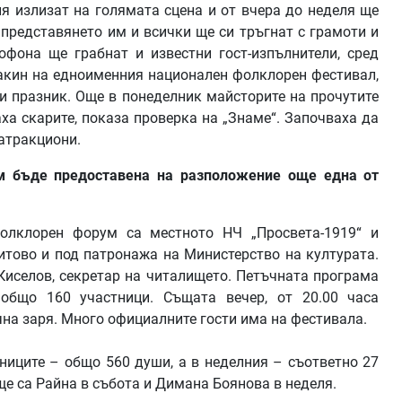
я излизат на голямата сцена и от вчера до неделя ще
 представянето им и всички ще си тръгнат с грамоти и
офона ще грабнат и известни гост-изпълнители, сред
макин на едноименния национален фолклорен фестивал,
ки празник. Още в понеделник майсторите на прочутите
ха скарите, показа проверка на „Знаме“. Започваха да
 атракциони.
им бъде предоставена на разположение още една от
фолклорен форум са местното НЧ „Просвета-1919“ и
итово и под патронажа на Министерство на културата.
Киселов, секретар на читалището. Петъчната програма
 общо 160 участници. Същата вечер, от 20.00 часа
на заря. Много официалните гости има на фестивала.
тниците – общо 560 души, а в неделния – съответно 27
ще са Райна в събота и Димана Боянова в неделя.