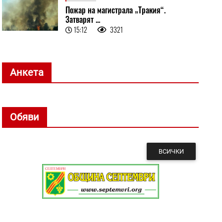
Пожар на магистрала „Тракия“.
Затварят ...
15:12
3321
Анкета
Обяви
ВСИЧКИ