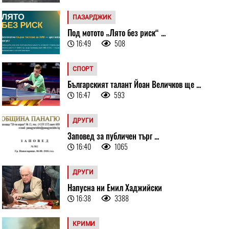
ПАЗАРДЖИК
Под мотото „Лято без риск“ ...
16:49
508
СПОРТ
Българският талант Йоан Величков ще ...
16:47
593
ДРУГИ
Заповед за публичен търг ...
16:40
1065
ДРУГИ
Напусна ни Емил Хаджийски
16:38
3388
КРИМИ