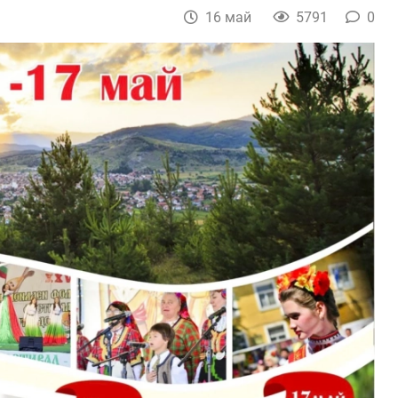
16 май
5791
0