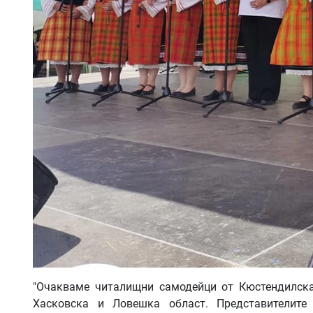
"Очакваме читалищни самодейци от Кюстендилска,
Хасковска и Ловешка област. Представителите