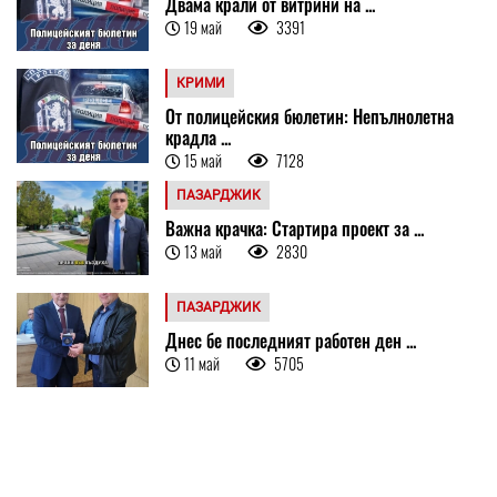
Двама крали от витрини на ...
19 май
3391
КРИМИ
От полицейския бюлетин: Непълнолетна
крадла ...
15 май
7128
ПАЗАРДЖИК
Важна крачка: Стартира проект за ...
13 май
2830
ПАЗАРДЖИК
Днес бе последният работен ден ...
11 май
5705