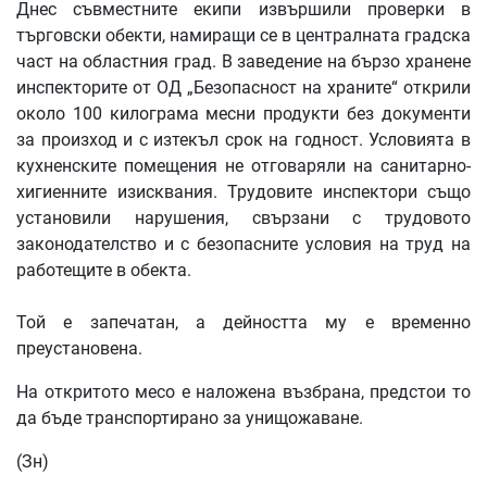
Днес съвместните екипи извършили проверки в
търговски обекти, намиращи се в централната градска
част на областния град. В заведение на бързо хранене
инспекторите от ОД „Безопасност на храните“ открили
около 100 килограма месни продукти без документи
за произход и с изтекъл срок на годност. Условията в
кухненските помещения не отговаряли на санитарно-
хигиенните изисквания. Трудовите инспектори също
установили нарушения, свързани с трудовото
законодателство и с безопасните условия на труд на
работещите в обекта.
Той е запечатан, а дейността му е временно
преустановена.
На откритото месо е наложена възбрана, предстои то
да бъде транспортирано за унищожаване.
(Зн)