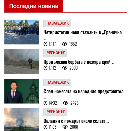
Последни новини
ПАЗАРДЖИК
Четиристотин нови стажанти в „Гранична
...
17:17
1852
РЕГИОНЪТ
Продължава борбата с пожара край ...
17:12
2993
ПАЗАРДЖИК
След намесата на народния представител
...
14:32
2428
РЕГИОНЪТ
Овладян е пожарът около селата ...
11:05
2008