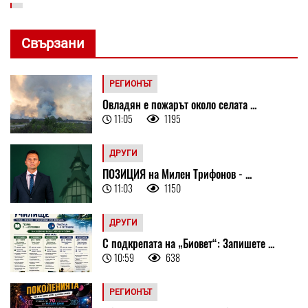
Свързани
РЕГИОНЪТ
Овладян е пожарът около селата ...
11:05
1195
ДРУГИ
ПОЗИЦИЯ на Милен Трифонов - ...
11:03
1150
ДРУГИ
С подкрепата на „Биовет“: Запишете ...
10:59
638
РЕГИОНЪТ