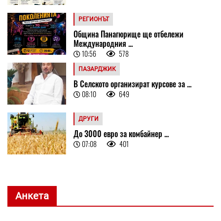
РЕГИОНЪТ
Община Панагюрище ще отбележи
Международния ...
10:56
578
ПАЗАРДЖИК
В Селското организират курсове за ...
08:10
649
ДРУГИ
До 3000 евро за комбайнер ...
07:08
401
Анкета