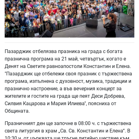
Пазарджик отбелязва празника на града с богата
празнична програма на 21 май, четвъртък, когато е
Денят на Светите равноапостоли Константин и Елена.
"Пазарджик ще отбележи своя празник с тържествена
програма, изпълнена с духовност, музика, традиции и
празнично настроение, а във вечерния концерт за
жителите и гостите на града ще пеят Деси Добрева,
Силвия Кацарова и Мария Илиева", поясниха от
Общината.
Празничният ден ще започне в 08:00 ч. с тържествена
света литургия в храм „Св. Св. Константин и Елена“. В
10:30 ч. от църквата ще тръгне литийно шествие към