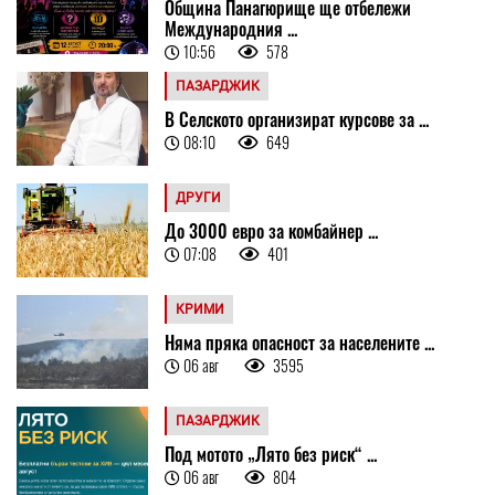
Община Панагюрище ще отбележи
Международния ...
10:56
578
ПАЗАРДЖИК
В Селското организират курсове за ...
08:10
649
ДРУГИ
До 3000 евро за комбайнер ...
07:08
401
КРИМИ
Няма пряка опасност за населените ...
06 авг
3595
ПАЗАРДЖИК
Под мотото „Лято без риск“ ...
06 авг
804