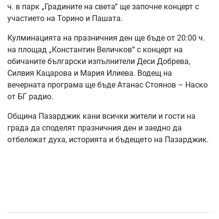
ч. в парк „Градините на света“ ще започне концерт с
участието на Торино и Пашата.
Кулминацията на празничния ден ще бъде от 20:00 ч.
на площад „Константин Величков“ с концерт на
обичаните български изпълнители Деси Добрева,
Силвия Кацарова и Мария Илиева. Водещ на
вечерната програма ще бъде Атанас Стоянов – Наско
от БГ радио.
Община Пазарджик кани всички жители и гости на
града да споделят празничния ден и заедно да
отбележат духа, историята и бъдещето на Пазарджик.