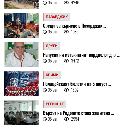
05 авг
4246
ПАЗАРДЖИК
Среща за кърмене в Пазарджик ...
05 авг
1085
ДРУГИ
Напусна ни изтъкнатият кардиолог д-р ...
05 авг
3472
КРИМИ
Полицейският бюлетин на 5 август ...
05 авг
1502
РЕГИОНЪТ
Върхът на Родопите става защитена ...
05 авг
2954