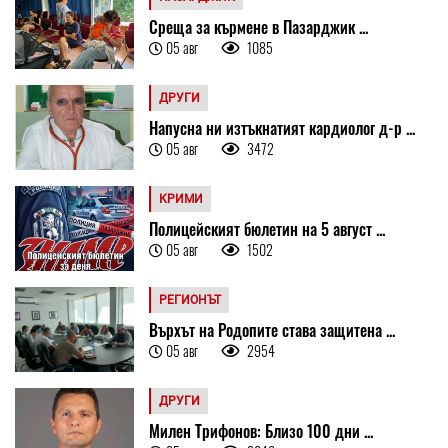
Среща за кърмене в Пазарджик ...
05 авг
1085
ДРУГИ
Напусна ни изтъкнатият кардиолог д-р ...
05 авг
3472
КРИМИ
Полицейският бюлетин на 5 август ...
05 авг
1502
РЕГИОНЪТ
Върхът на Родопите става защитена ...
05 авг
2954
ДРУГИ
Милен Трифонов: Близо 100 дни ...