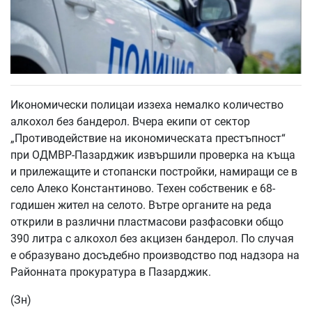
Икономически полицаи иззеха немалко количество
алкохол без бандерол. Вчера екипи от сектор
„Противодействие на икономическата престъпност“
при ОДМВР-Пазарджик извършили проверка на къща
и прилежащите и стопански постройки, намиращи се в
село Алеко Константиново. Техен собственик е 68-
годишен жител на селото. Вътре органите на реда
открили в различни пластмасови разфасовки общо
390 литра с алкохол без акцизен бандерол. По случая
е образувано досъдебно производство под надзора на
Районната прокуратура в Пазарджик.
(Зн)