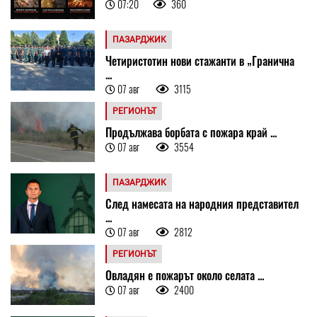
07:20
360
ПАЗАРДЖИК
Четиристотин нови стажанти в „Гранична
...
07 авг
3115
РЕГИОНЪТ
Продължава борбата с пожара край ...
07 авг
3554
ПАЗАРДЖИК
След намесата на народния представител
...
07 авг
2812
РЕГИОНЪТ
Овладян е пожарът около селата ...
07 авг
2400