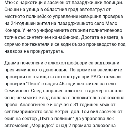
Мъж с наркотици е засечен от пазарджишки полицаи.
Снощи на улица в областния град автопатрул от
местното полицейско управление извършил проверка
на 24-годишен жител на пазарджишкото село Мало
Конаре. У него униформените открили полиетиленово
топче със синтетичен канабиноид. Дрогата е иззета, а
спрямо притежателя и се води бързо производство под
надзора на прокуратурата.
Двама почерпени с алкохол шофьори са задържани
през изминалото денонощие. По време на засилените
проверки по пътищата автопатрул при РУ-Септември
проверил "Пежо" с водач 46-годишен жител на село
Семчиново. След направен алкотест с дрегер станало
ясно, че мъжът е зад волана с положителна алкохолна
проба. Аналогичен е и случая с 31-годишен мъж от
септемврийското село Ветрен дол. Той бил засечен от
екип на сектор „Пътна полиция“ да управлява лек
автомобил „Мерцедес“ с над 2 промила алкохолна