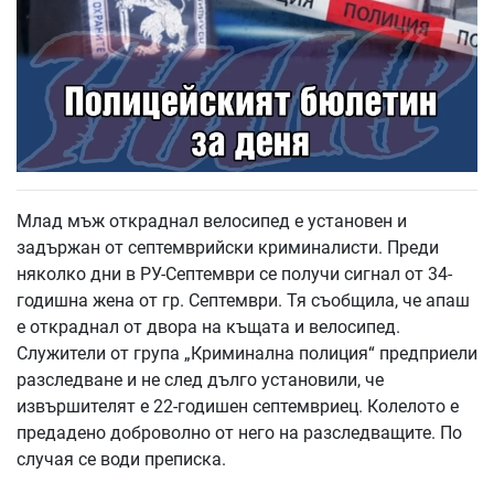
Млад мъж откраднал велосипед е установен и
задържан от септемврийски криминалисти. Преди
няколко дни в РУ-Септември се получи сигнал от 34-
годишна жена от гр. Септември. Тя съобщила, че апаш
е откраднал от двора на къщата и велосипед.
Служители от група „Криминална полиция“ предприели
разследване и не след дълго установили, че
извършителят е 22-годишен септемвриец. Колелото е
предадено доброволно от него на разследващите. По
случая се води преписка.