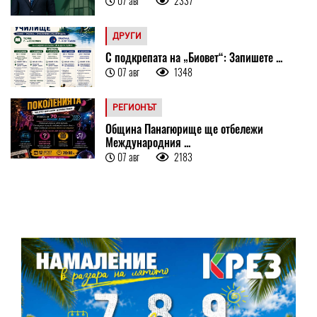
07 авг
2337
ДРУГИ
С подкрепата на „Биовет“: Запишете ...
07 авг
1348
РЕГИОНЪТ
Община Панагюрище ще отбележи
Международния ...
07 авг
2183