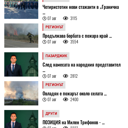
Четиристотин нови стажанти в „Гранична
...
07 авг
3115
РЕГИОНЪТ
Продължава борбата с пожара край ...
07 авг
3554
ПАЗАРДЖИК
След намесата на народния представител
...
07 авг
2812
РЕГИОНЪТ
Овладян е пожарът около селата ...
07 авг
2400
ДРУГИ
ПОЗИЦИЯ на Милен Трифонов - ...