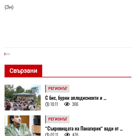
(Зн)
Свързани
РЕГИОНЪТ
С бис, бурни аплодисменти и ...
10:11
366
РЕГИОНЪТ
“Съкровищата на Панагирик“ вади от ...
07:11
476