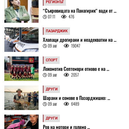
РЕГИОНЪТ
“Съкровищата на Панагирик“ вади от ...
07:11
476
ПАЗАРДЖИК
Хлапаци дрогирани и неадекватни на ...
09 авг
19047
СПОРТ
Локомотив Септември отново е на ...
09 авг
2057
ДРУГИ
Шарани и сомове в Пазарджишко: ...
09 авг
6489
ДРУГИ
Рев на мотори и голямо ...