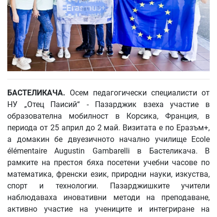
БАСТЕЛИКАЧА
.
Осем педагогически специалисти от
НУ „Отец Паисий“ - Пазарджик взеха участие в
образователна мобилност в Корсика, Франция, в
периода от 25 април до 2 май. Визитата е по Еразъм+,
а домакин бе двуезичното начално училище Ecole
élémentaire Augustin Gambarelli в Бастеликача. В
рамките на престоя бяха посетени учебни часове по
математика, френски език, природни науки, изкуства,
спорт и технологии. Пазарджишките учители
наблюдаваха иновативни методи на преподаване,
активно участие на учениците и интегриране на