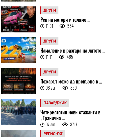
ДРУГИ
Рев на мотори и голямо ...
11:31
564
ДРУГИ
Намаление в разгара на лятото ...
11:11
465
ДРУГИ
Пожарът може да превърне в ...
08 авг
859
ПАЗАРДЖИК
Четиристотин нови стажанти в
„Гранична ...
07 авг
3717
РЕГИОНЪТ