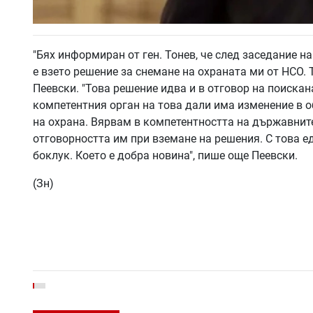
"Бях информиран от ген. Тонев, че след заседание н
е взето решение за снемане на охраната ми от НСО.
Пеевски. "Това решение идва и в отговор на поиска
компетентния орган на това дали има изменение в о
на охрана. Вярвам в компетентността на държавните 
отговорността им при вземане на решения. С това е
боклук. Което е добра новина", пише още Пеевски.
(Зн)