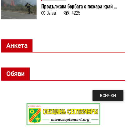
Продължава борбата с пожара край ...
07 авг
4225
Анкета
Обяви
ВСИЧКИ