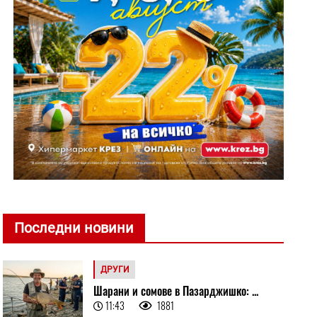
Последни новини
ДРУГИ
Шарани и сомове в Пазарджишко: ...
11:43
1881