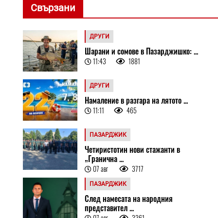
Свързани
ДРУГИ
Шарани и сомове в Пазарджишко: ...
11:43
1881
ДРУГИ
Намаление в разгара на лятото ...
11:11
465
ПАЗАРДЖИК
Четиристотин нови стажанти в
„Гранична ...
07 авг
3717
ПАЗАРДЖИК
След намесата на народния
представител ...
07 авг
3361