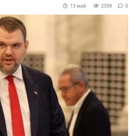
13 май
2308
0