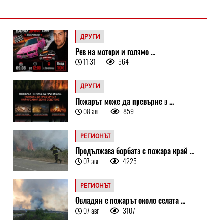
ДРУГИ
Рев на мотори и голямо ...
11:31
564
ДРУГИ
Пожарът може да превърне в ...
08 авг
859
РЕГИОНЪТ
Продължава борбата с пожара край ...
07 авг
4225
РЕГИОНЪТ
Овладян е пожарът около селата ...
07 авг
3107