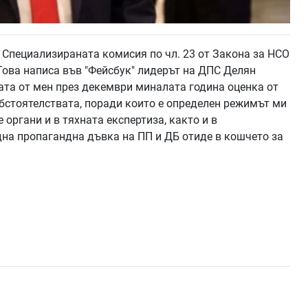
а Специализираната комисия по чл. 23 от Закона за НСО
 Това написа във "Фейсбук" лидерът на ДПС Делян
ната от мен през декември миналата година оценка от
бстоятелствата, поради които е определен режимът ми
органи и в тяхната експертиза, както и в
дна пропагандна дъвка на ПП и ДБ отиде в кошчето за