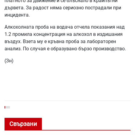
платното за движение и се блъснало в крайпътни
дървета. За радост няма сериозно пострадали при
инцидента.
Алкохолната проба на водача отчела показания над
1.2 промила концентрация на алкохол в издишания
въздух. Взета му е кръвна проба за лабораторен
анализ. По случая е образувано бързо производство.
(Зн)
Свързани