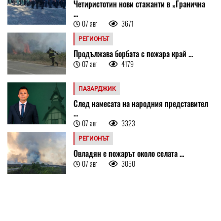
Четиристотин нови стажанти в „Гранична
...
07 авг
3671
РЕГИОНЪТ
Продължава борбата с пожара край ...
07 авг
4179
ПАЗАРДЖИК
След намесата на народния представител
...
07 авг
3323
РЕГИОНЪТ
Овладян е пожарът около селата ...
07 авг
3050