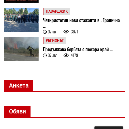
ПАЗАРДЖИК
Четиристотин нови стажанти в „Гранична
...
07 авг
3671
РЕГИОНЪТ
Продължава борбата с пожара край ...
07 авг
4179
Анкета
Обяви