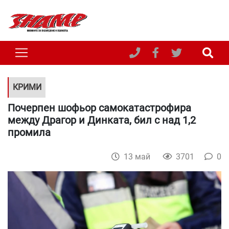
КРИМИ
Почерпен шофьор самокатастрофира
между Драгор и Динката, бил с над 1,2
промила
13 май
3701
0