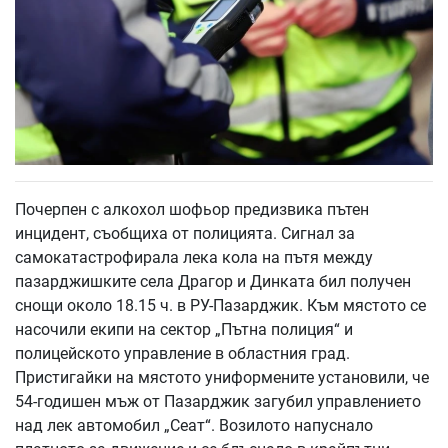
Почерпен с алкохол шофьор предизвика пътен
инцидент, съобщиха от полицията. Сигнал за
самокатастрофирала лека кола на пътя между
пазарджишките села Драгор и Динката бил получен
снощи около 18.15 ч. в РУ-Пазарджик. Към мястото се
насочили екипи на сектор „Пътна полиция“ и
полицейското управление в областния град.
Пристигайки на мястото униформените установили, че
54-годишен мъж от Пазарджик загубил управлението
над лек автомобил „Сеат“. Возилото напуснало