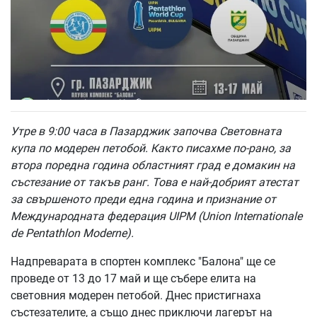
Утре в 9:00 часа в Пазарджик започва Световната
купа по модерен петобой. Както писахме по-рано, за
втора поредна година областният град е домакин на
състезание от такъв ранг. Това е най-добрият атестат
за свършеното преди една година и признание от
Международната федерация UIPM (Union Internationale
de Pentathlon Moderne).
Надпреварата в спортен комплекс "Балона" ще се
проведе от 13 до 17 май и ще събере елита на
световния модерен петобой. Днес пристигнаха
състезателите, а също днес приключи лагерът на