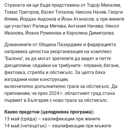
Страната ни ще бъде представена от Тодор Михалев,
Томас Григоров, Васил Топалов, Никола Начев, Георги
Илиев, Йордан Андонов и Йоан Атанасов, а при жените
ще участват Ралица Митева, Антония Начева, Никол
Иванова, Йоана Руменова и Каролина Димитрова.
Домакините от Община Пазарджик и федерацията
направиха цялостна реорганизация на комплекс
"Балона", за да могат зрителите да видят и петте
дисциплини, сядайки на трибуните - плуване, бягане,
фехтовка, стрелба и обстикълс. За целта бяха
изградени нови конструкции,
включително допълнително трасе за обстикълс. Да
припомним, че през 2024 г. областният град стана
първият в България с ново трасе за обстикълс.
Какво предстои (целодневна програма):
13 май (сряда) – квалификации при жените
14 май (четвъртък) – квалификации при мъжете