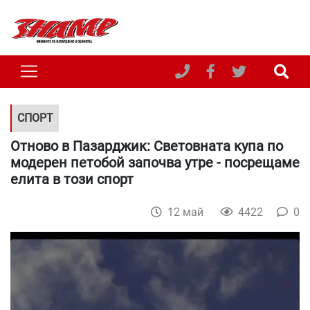
СПОРТ
Отново в Пазарджик: Световната купа по
модерен петобой започва утре - посрещаме
елита в този спорт
12 май
4422
0