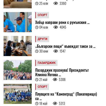
25 юли
3360
СПОРТ
Хебър направи реми с румънския ...
04 юли
4045
ДРУГИ
„Български пощи“ въвеждат такси за ...
30 юни
1547
ПАЗАРДЖИК
Пазарджик празнува! Президентът
Илияна Йотова ...
21 май
5306
СПОРТ
Плувците на “Каменград“ (Панагюрище)
са ...
18 май
5313