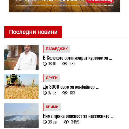
Последни новини
ПАЗАРДЖИК
В Селското организират курсове за ...
08:10
282
ДРУГИ
До 3000 евро за комбайнер ...
07:08
183
КРИМИ
Няма пряка опасност за населените ...
06 авг
3459