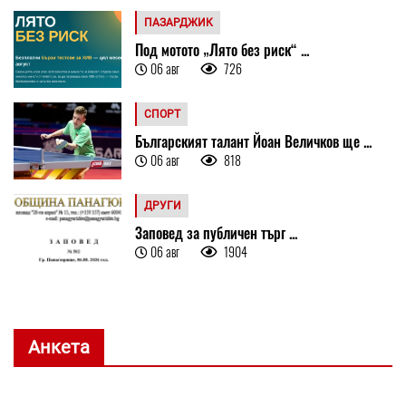
ПАЗАРДЖИК
Под мотото „Лято без риск“ ...
06 авг
726
СПОРТ
Българският талант Йоан Величков ще ...
06 авг
818
ДРУГИ
Заповед за публичен търг ...
06 авг
1904
Анкета