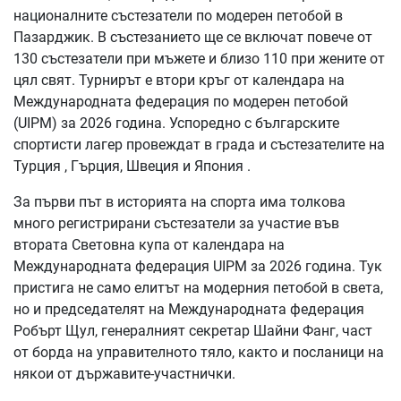
националните състезатели по модерен петобой в
Пазарджик. В състезанието ще се включат повече от
130 състезатели при мъжете и близо 110 при жените от
цял свят. Турнирът е втори кръг от календара на
Международната федерация по модерен петобой
(UIPM) за 2026 година. Успоредно с българските
спортисти лагер провеждат в града и състезателите на
Турция , Гърция, Швеция и Япония .
За първи път в историята на спорта има толкова
много регистрирани състезатели за участие във
втората Световна купа от календара на
Международната федерация UIPM за 2026 година. Тук
пристига не само елитът на модерния петобой в света,
но и председателят на Международната федерация
Робърт Щул, генералният секретар Шайни Фанг, част
от борда на управителното тяло, както и посланици на
някои от държавите-участнички.