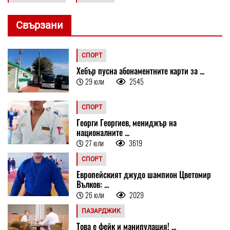
Свързани
СПОРТ
Хебър пусна абонаментните карти за ...
29 юли
2545
СПОРТ
Георги Георгиев, мениджър на
националните ...
27 юли
3619
СПОРТ
Европейският джудо шампион Цветомир
Вълков: ...
26 юли
2029
ПАЗАРДЖИК
Това е фейк и манипулация! ...