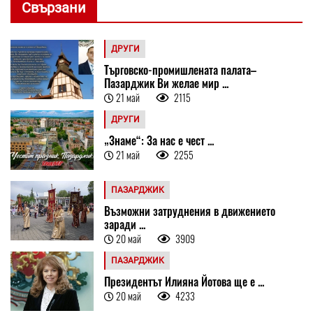
Свързани
ДРУГИ
Търговско-промишлената палата–
Пазарджик Ви желае мир ...
21 май
2115
ДРУГИ
„Знаме“: За нас е чест ...
21 май
2255
ПАЗАРДЖИК
Възможни затруднения в движението
заради ...
20 май
3909
ПАЗАРДЖИК
Президентът Илияна Йотова ще е ...
20 май
4233