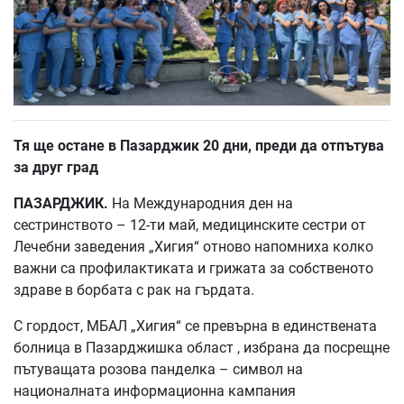
Тя ще остане в Пазарджик 20 дни, преди да отпътува
за друг град
ПАЗАРДЖИК.
На Международния ден на
сестринството – 12-ти май, медицинските сестри от
Лечебни заведения „Хигия“ отново напомниха колко
важни са профилактиката и грижата за собственото
здраве в борбата с рак на гърдата.
С гордост, МБАЛ „Хигия“ се превърна в единствената
болница в Пазарджишка област , избрана да посрещне
пътуващата розова панделка – символ на
националната информационна кампания