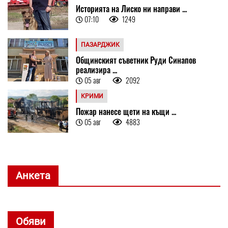
Историята на Лиско ни направи ...
07:10
1249
ПАЗАРДЖИК
Общинският съветник Руди Синапов
реализира ...
05 авг
2092
КРИМИ
Пожар нанесе щети на къщи ...
05 авг
4883
Анкета
Обяви