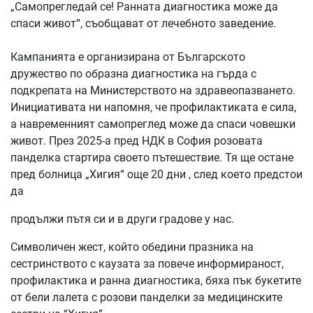
„Самопрегледай се! Ранната диагностика може да
спаси живот“, съобщават от лечебното заведение.
Кампанията е организирана от Българското
дружество по образна диагностика на гърда с
подкрепата на Министерството на здравеопазването.
Инициативата ни напомня, че профилактиката е сила,
а навременният самопреглед може да спаси човешки
живот. През 2025-а пред НДК в София розовата
панделка стартира своето пътешествие. Тя ще остане
пред болница „Хигия“ още 20 дни , след което предстои
да
продължи пътя си и в други градове у нас.
Символичен жест, който обедини празника на
сестринството с каузата за повече информираност,
профилактика и ранна диагностика, бяха пък букетите
от бели лалета с розови панделки за медицинските