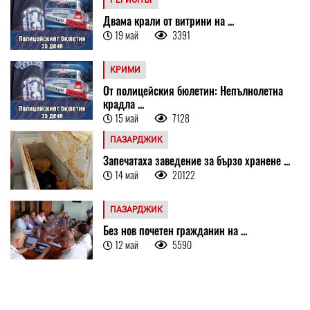
Двама крали от витрини на ...
19 май
3391
КРИМИ
От полицейския бюлетин: Непълнолетна
крадла ...
15 май
7128
ПАЗАРДЖИК
Запечатаха заведение за бързо хранене ...
14 май
20122
ПАЗАРДЖИК
Без нов почетен гражданин на ...
12 май
5590