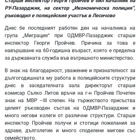
Старши инспектор Георги Пройчев
е бил началник на
РУ-Пазарджик, на сектор „Икономическа полиция“,
ръководил е полицейския участък в Лесичово
Днес бе последният работен ден на началника на
група „Миграция“ при ОДМВР-Пазарджик старши
инспектор Георги Пройчев. Причина за това е
навършване на 60-годишна възраст, която е пределна
за държавната служба във вътрешното министерство.
В знак на благодарност, уважение и признателност за
дългогодишната му работа в полицейските структури
днес в заседателната зала директорът старши
комисар Сълко Литов връчи на г-н Пройчев Почетен
знак на МВР –III степен. На тържеството присъства
целият ръководен състав на ОДМВР-Пазарджик и
много негови колеги от различни структури. Старши
инспектор Пройчев получи и стотици пожелания за
здраве, дълголетие и много споделени мигове със
семейството.