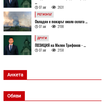
...
07 авг
2631
РЕГИОНЪТ
Овладян е пожарът около селата ...
07 авг
2198
ДРУГИ
ПОЗИЦИЯ на Милен Трифонов - ...
07 авг
2158
Анкета
Обяви