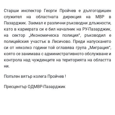
Старши инспектор Георги Пройчев е дългогодишен
служител на областната дирекция на МВР в
Пазарджик. Заемал е различни ръководни длъжности,
като в кариерата си е бил началник на РУ-Пазарджик,
на сектор „Икономическа полиция“, ръководил е
полицейския участък в Лесичово. Преди напускането
си от няколко години той оглавява група „Миграция“,
която се занимава с административното обслужване и
контрола над чужденците на територията на областта
ни.
Попътен вятър колега Пройчев !
Пресцентър ОДМВР-Пазарджик