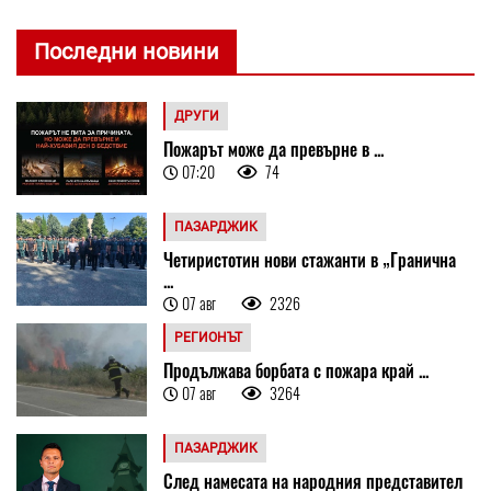
Последни новини
ДРУГИ
Пожарът може да превърне в ...
07:20
74
ПАЗАРДЖИК
Четиристотин нови стажанти в „Гранична
...
07 авг
2326
РЕГИОНЪТ
Продължава борбата с пожара край ...
07 авг
3264
ПАЗАРДЖИК
След намесата на народния представител