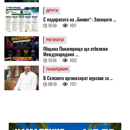
ДРУГИ
С подкрепата на „Биовет“: Запишете ...
10:59
1017
РЕГИОНЪТ
Община Панагюрище ще отбележи
Международния ...
10:56
1012
ПАЗАРДЖИК
В Селското организират курсове за ...
08:10
1157