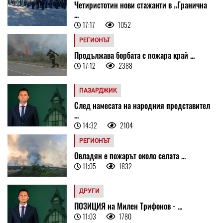
Четиристотин нови стажанти в „Гранична
...
17:17
1052
РЕГИОНЪТ
Продължава борбата с пожара край ...
17:12
2388
ПАЗАРДЖИК
След намесата на народния представител
...
14:32
2104
РЕГИОНЪТ
Овладян е пожарът около селата ...
11:05
1832
ДРУГИ
ПОЗИЦИЯ на Милен Трифонов - ...
11:03
1780