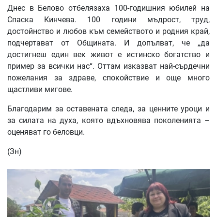
Днес в Белово отбелязаха 100-годишния юбилей на
Спаска Кинчева. 100 години мъдрост, труд,
достойнство и любов към семейството и родния край,
подчертават от Общината. И допълват, че „да
достигнеш един век живот е истинско богатство и
пример за всички нас“. Оттам изказват най-сърдечни
пожелания за здраве, спокойствие и още много
щастливи мигове.
Благодарим за оставената следа, за ценните уроци и
за силата на духа, която вдъхновява поколенията –
оценяват го беловци.
(Зн)