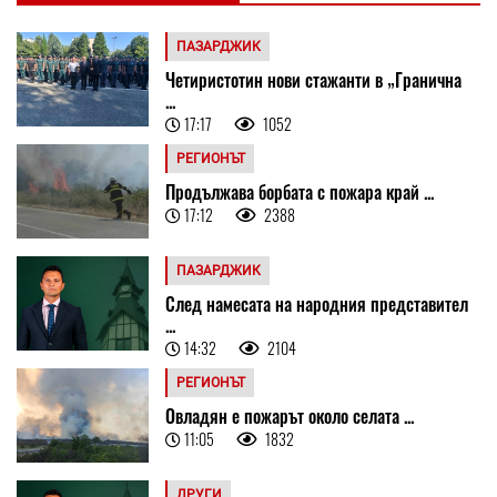
ПАЗАРДЖИК
Четиристотин нови стажанти в „Гранична
...
17:17
1052
РЕГИОНЪТ
Продължава борбата с пожара край ...
17:12
2388
ПАЗАРДЖИК
След намесата на народния представител
...
14:32
2104
РЕГИОНЪТ
Овладян е пожарът около селата ...
11:05
1832
ДРУГИ