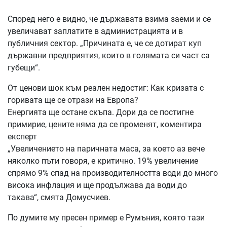
Според него е видно, че държавата взима заеми и се
увеличават заплатите в администрацията и в
публичния сектор. „Причината е, че се дотират куп
държавни предприятия, които в голямата си част са
губещи“.
От ценови шок към реален недостиг: Как кризата с
горивата ще се отрази на Европа?
Енергията ще остане скъпа. Дори да се постигне
примирие, цените няма да се променят, коментира
експерт
„Увеличението на паричната маса, за което аз вече
няколко пъти говоря, е критично. 19% увеличение
спрямо 9% спад на производителността води до много
висока инфлация и ще продължава да води до
такава“, смята Домусчиев.
По думите му пресен пример е Румъния, която тази