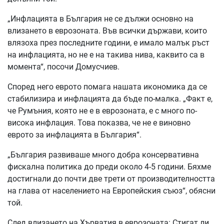
„Инфлацията в България не се дължи основно на
влизането в еврозоната. Във всички държави, които
влязоха през последните години, е имало малък ръст
на инфлацията, но не е на такива нива, каквито са в
момента“, посочи Домусчиев.
Според него еврото помага нашата икономика да се
стабилизира и инфлацията да бъде по-малка. „Факт е,
че Румъния, която не е в еврозоната, е с много по-
висока инфлация. Това показва, че не е виновно
еврото за инфлацията в България“.
„България развиваше много добра консервативна
фискална политика до преди около 4-5 години. Бяхме
достигнали до почти две трети от производителността
на глава от населението на Европейския съюз“, обясни
той.
След влизането на Хърватия в еврозоната: Стигат ли