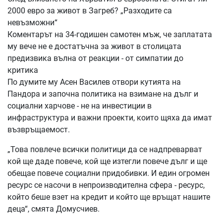
2000 евро за живот в Загреб? „Разходите са
невъзможни“
Коментарът на 34-годишен самотен мъж, че заплатата
му вече не е достатъчна за живот в столицата
предизвика вълна от реакции - от симпатии до
критика
По думите му Асен Василев отвори кутията на
Пандора и започна политика на взимане на дълг и
социални харчове - не на инвестиции в
инфраструктура и важни проекти, които щяха да имат
възвръщаемост.
„Това повлече всички политици да се надпреварват
кой ще даде повече, кой ще изтегли повече дълг и ще
обещае повече социални придобивки. И един огромен
ресурс се насочи в непроизводителна сфера - ресурс,
който беше взет на кредит и който ще връщат нашите
деца“, смята Домусчиев.