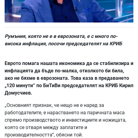
Румъния, която не е в еврозоната, е с много по-
висока инфлация, посочи председателят на КРИБ
Еврото помага нашата икономика да се стабилизира и
инфлацията да бъде по-малка, отколкото би била,
ако не бяхме в еврозоната. Това каза в предаването
„120 минути“ по БиТиВи председателят на КРИБ Кирил
Домусчиев.
„Основният признак, че нещо не е наред за
работодателите, е нарастването на паричната маса
спрямо производството и инвестициите и ножицата,
която се отваря между заплатите и
производителността“, обясни той.