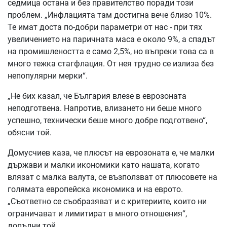
седмица остана и без правителство поради този
проблем. „Инфлацията там достигна вече близо 10%.
Те имат доста по-добри параметри от нас - при тях
увеличението на паричната маса е около 9%, а спадът
на промишлеността е само 2,5%, но въпреки това са в
много тежка стагфлация. От нея трудно се излиза без
непопулярни мерки“.
„Не бих казал, че България влезе в еврозоната
неподготвена. Напротив, влизането ни беше много
успешно, технически беше много добре подготвено“,
обясни той.
Домусчиев каза, че плюсът на еврозоната е, че малки
държави и малки икономики като нашата, когато
влязат с малка валута, се възползват от плюсовете на
голямата европейска икономика и на еврото.
„Съответно се съобразяват и с критериите, които ни
ограничават и лимитират в много отношения“,
допълни той.