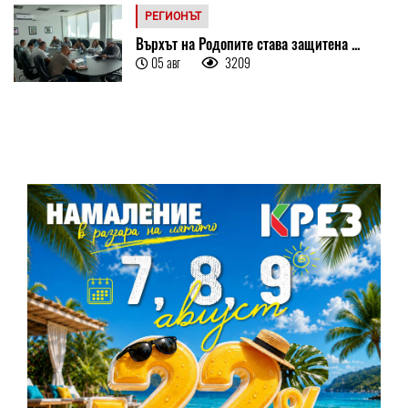
РЕГИОНЪТ
Върхът на Родопите става защитена ...
05 авг
3209