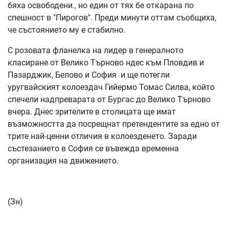
бяха освободени., но един от тях бе откарана по
спешност в "Пирогов". Преди минути оттам съобщиха,
че състоянието му е стабилно.
С розовата фланелка на лидер в генералното
класиране от Велико Търново ндес към Пловдив и
Пазарджик, Белово и София и ще потегли
уругвайският колоездач Гийермо Томас Силва, който
спечели надпреварата от Бургас до Велико Търново
вчера. Днес зрителите в столицата ще имат
възможността да посрещнат претендентите за едно от
трите най-ценни отличия в колоезденето. Заради
състезанието в София се въвежда временна
организация на движението.
(Зн)