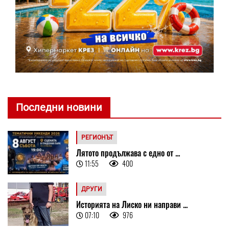
Последни новини
РЕГИОНЪТ
Лятото продължава с едно от ...
11:55
400
ДРУГИ
Историята на Лиско ни направи ...
07:10
976