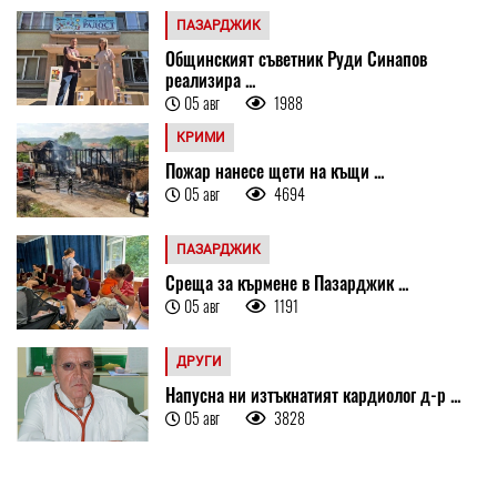
ПАЗАРДЖИК
Общинският съветник Руди Синапов
реализира ...
05 авг
1988
КРИМИ
Пожар нанесе щети на къщи ...
05 авг
4694
ПАЗАРДЖИК
Среща за кърмене в Пазарджик ...
05 авг
1191
ДРУГИ
Напусна ни изтъкнатият кардиолог д-р ...
05 авг
3828