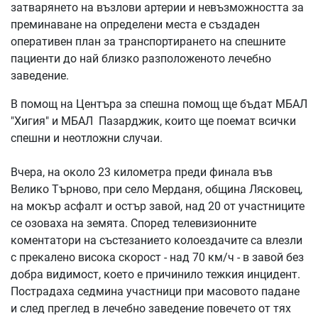
затварянето на възлови артерии и невъзможността за
преминаване на определени места е създаден
оперативен план за транспортирането на спешните
пациенти до най близко разположеното лечебно
заведение.
В помощ на Центъра за спешна помощ ще бъдат МБАЛ
"Хигия" и МБАЛ Пазарджик, които ще поемат всички
спешни и неотложни случаи.
Вчера, на около 23 километра преди финала във
Велико Търново, при село Мерданя, община Лясковец,
на мокър асфалт и остър завой, над 20 от участниците
се озоваха на земята. Според телевизионните
коментатори на състезанието колоездачите са влезли
с прекалено висока скорост - над 70 км/ч - в завой без
добра видимост, което е причинило тежкия инцидент.
Пострадаха седмина участници при масовото падане
и след преглед в лечебно заведение повечето от тях