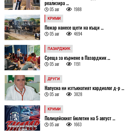
реализира ...
05 авг
1988
КРИМИ
Пожар нанесе щети на къщи ...
05 авг
4694
ПАЗАРДЖИК
Среща за кърмене в Пазарджик ...
05 авг
1191
ДРУГИ
Напусна ни изтъкнатият кардиолог д-р ...
05 авг
3828
КРИМИ
Полицейският бюлетин на 5 август ...
05 авг
1663