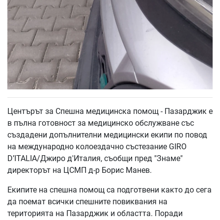
Центърът за Спешна медицинска помощ - Пазарджик е
в пълна готовност за медицинско обслужване със
създадени допълнителни медицински екипи по повод
на международно колоездачно състезание GIRO
D’ITALIA/Джиро д'Италия, съобщи пред "Знаме"
директорът на ЦСМП д-р Борис Манев.
Екипите на спешна помощ са подготвени както до сега
да поемат всички спешните повиквания на
територията на Пазарджик и областта. Поради