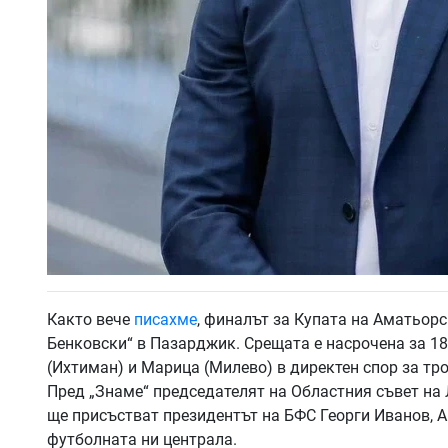
Както вече
писахме
, финалът за Купата на Аматьорс
Бенковски“ в Пазарджик. Срещата е насрочена за 18
(Ихтиман) и Марица (Милево) в директен спор за тр
Пред „Знаме“ председателят на Областния съвет на
ще присъстват президентът на БФС Георги Иванов, А
футболната ни централа.