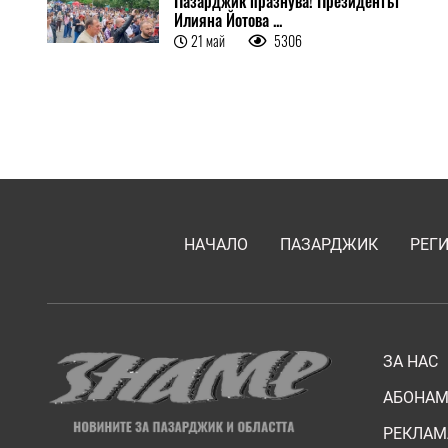
Пазарджик празнува! Президентът
Илияна Йотова ...
21 май
5306
НАЧАЛО
ПАЗАРДЖИК
РЕГ
ЗА НАС
АБОНАМ
РЕКЛАМ