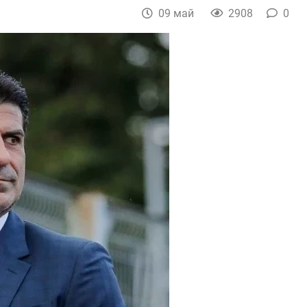
09 май
2908
0