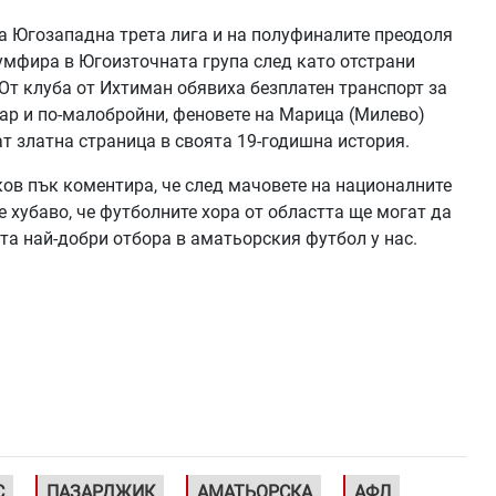
а Югозападна трета лига и на полуфиналите преодоля
умфира в Югоизточната група след като отстрани
 От клуба от Ихтиман обявиха безплатен транспорт за
ар и по-малобройни, феновете на Марица (Милево)
т златна страница в своята 19-годишна история.
ов пък коментира, че след мачовете на националните
 хубаво, че футболните хора от областта ще могат да
ата най-добри отбора в аматьорския футбол у нас.
С
ПАЗАРДЖИК
АМАТЬОРСКА
АФЛ