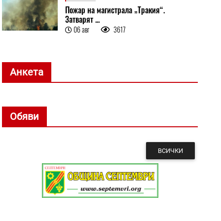
Пожар на магистрала „Тракия“.
Затварят ...
06 авг
3617
Анкета
Обяви
ВСИЧКИ