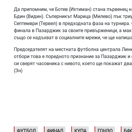
Да припомним, че Ботев (Ихтиман) стана първенец н
Бдин (Видин). Съперникът Марица (Милево) пък три
Септември (Тервел) в предходната фаза на турнира.
финала в Пазарджик за своите привърженици, а мак
също се надъхват в социалните мрежи, че ще напиша
Председателят на местната футболна централа Линк
отбори това е поредното признание за Пазарджик и е
си сверят часовника с нивото, което ще покажат дв
(Зн)
ФУТБОЛ
ФИНАЛ
КУПА
ГОНЗО
БФ