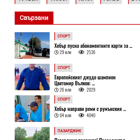
Свързани
СПОРТ
Хебър пусна абонаментните карти за ...
29 юли
2536
СПОРТ
Европейският джудо шампион
Цветомир Вълков: ...
26 юли
2029
СПОРТ
Хебър направи реми с румънския ...
04 юли
4040
ПАЗАРДЖИК