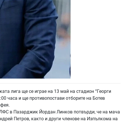
ката лига ще се играе на 13 май на стадион “Георги
:00 часа и ще противопостави отборите на Ботев
офея.
 ЛФС в Пазарджик Йордан Линков потвърди, че на мача
ндрей Петров, както и други членове на Изпълкома на