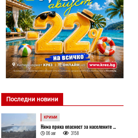
Последни новини
КРИМИ
Няма пряка опасност за населените ...
06 авг
3158