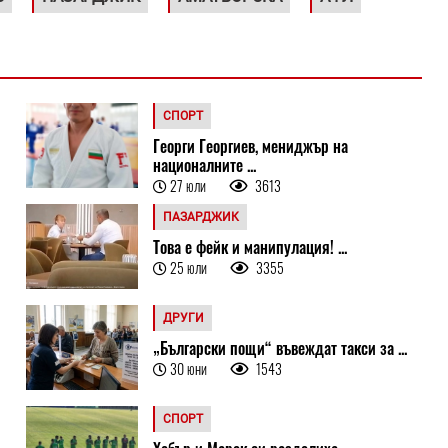
СПОРТ
Георги Георгиев, мениджър на
националните ...
27 юли
3613
ПАЗАРДЖИК
Това е фейк и манипулация! ...
25 юли
3355
ДРУГИ
„Български пощи“ въвеждат такси за ...
30 юни
1543
СПОРТ