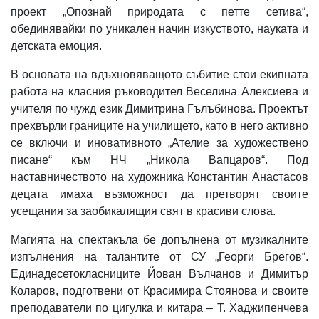
проект „Опознай природата с петте сетива“,
обединявайки по уникален начин изкуството, науката и
детската емоция.
В основата на вдъхновяващото събитие стои екипната
работа на класния ръководител Веселина Алексиева и
учителя по чужд език Димитрина Гълъбинова. Проектът
прехвърли границите на училището, като в него активно
се включи и иновативното „Ателие за художествено
писане“ към НЧ „Никола Вапцаров“. Под
наставничеството на художника Константин Анастасов
децата имаха възможност да претворят своите
усещания за заобикалящия свят в красиви слова.
Магията на спектакъла бе допълнена от музикалните
изпълнения на талантите от СУ „Георги Брегов“.
Единадесетокласниците Йован Вълчанов и Димитър
Коларов, подготвени от Красимира Стоянова и своите
преподаватели по цигулка и китара – Т. Хаджипенчева