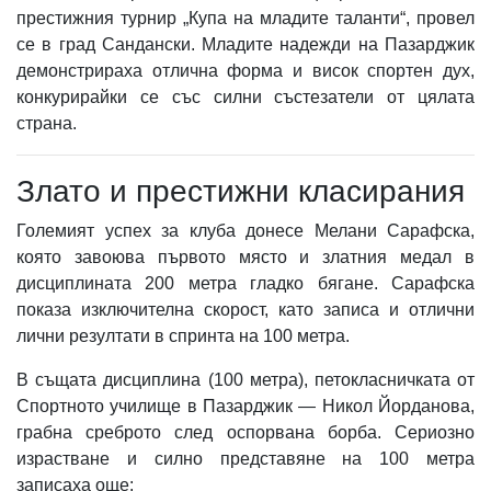
престижния турнир „Купа на младите таланти“, провел
се в град Сандански. Младите надежди на Пазарджик
демонстрираха отлична форма и висок спортен дух,
конкурирайки се със силни състезатели от цялата
страна.
Злато и престижни класирания
Големият успех за клуба донесе Мелани Сарафска,
която завоюва първото място и златния медал в
дисциплината 200 метра гладко бягане. Сарафска
показа изключителна скорост, като записа и отлични
лични резултати в спринта на 100 метра.
В същата дисциплина (100 метра), петокласничката от
Спортното училище в Пазарджик — Никол Йорданова,
грабна среброто след оспорвана борба. Сериозно
израстване и силно представяне на 100 метра
записаха още: