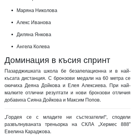
Маряна Николова
Алекс Иванова
Диляна Янкова
Ангела Колева
Доминация в късия спринт
Пазарджишката школа бе безапелационна и в най-
късата дистанция. С бронзови медали на 60 метра се
окичиха Деяна Дойкова и Елея Алексиева. При най-
малките отлични резултати и нови бронзови отличия
добавиха Сияна Дойкова и Максим Попов.
„Гордея се с младите ни състезатели!“, сподели
развълнуваната треньорка на СКЛА „Хермес 888”
Евелина Караджова.