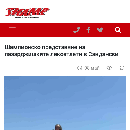
Шампионско представяне на
пазарджишките лекоатлети в Сандански
08 май