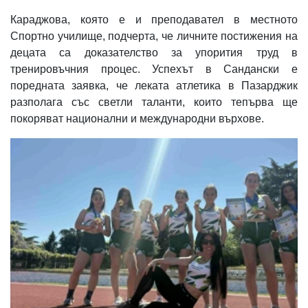
Караджова, която е и преподавател в местното
Спортно училище, подчерта, че личните постижения на
децата са доказателство за упорития труд в
тренировъчния процес. Успехът в Сандански е
поредната заявка, че леката атлетика в Пазарджик
разполага със светли таланти, които тепърва ще
покоряват национални и международни върхове.