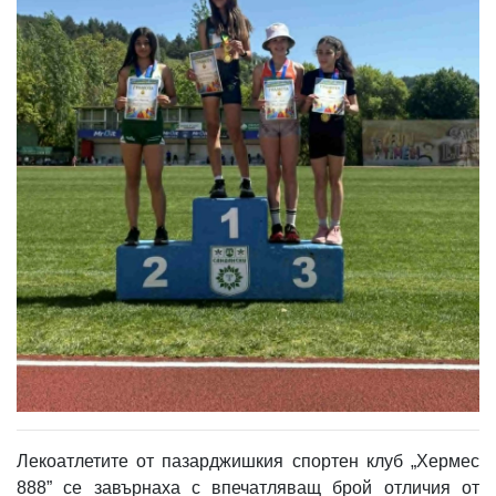
Лекоатлетите от пазарджишкия спортен клуб „Хермес
888” се завърнаха с впечатляващ брой отличия от