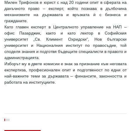
Милен Трифонов е юрист с над 20 години опит в сферата на
данъчното право – експерт, който познава в дълбочина
механизмите на държавата и връзката ѝ с бизнеса и
гражданите.
Като главен експерт в Централното управление на НАП –
офис Пазарджик, както и като лектор в Софийския
университет „Св. Климент Охридски“, Нов български
университет и Националния институт по правосъдие, той
споделя знания и подготвя бъдещите специалисти в правото и
администрацията.
Изборът му в двете комисии е знак за признание към неговата
експертиза, професионален опит и подготвеност по едни от
най-важните теми за държавата – финансите, законността и
работата на институциите.