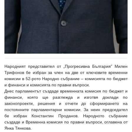
Народният представител от „Прогресивна България“ Милен
Трифонов бе избран за член на две от ключовите временни
комисии в 52-рото Народно събрание – комисията по бюджет
и финанси и комисията по правни въпроси.
Днес парламентът създаде временната комисия по бюджет и
финанси, която ще разглежда и изготвя доклади по
законопроекти, решения и отчети до сформирането на
постоянните парламентарни комисии. За неин председател
бе избран Константин Проданов. Народното събрание
създаде и Временна комисия по правни въпроси, оглавена от
Янка Тянкова.