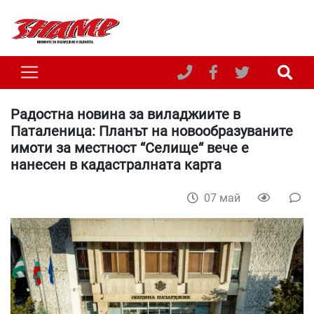
Радостна новина за виладжиите в
Паталеница: Планът на новообразуваните
имоти за местност “Селище“ вече е
нанесен в кадастралната карта
07 май