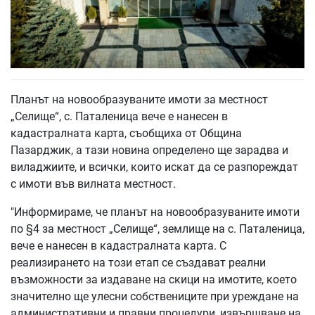
Планът на новообразуваните имоти за местност
„Селище“, с. Паталеница вече е нанесен в
кадастралната карта, съобщиха от Община
Пазарджик, а тази новина определено ще зарадва и
виладжиите, и всички, които искат да се разпореждат
с имоти във вилната местност.
"Информираме, че планът на новообразуваните имоти
по §4 за местност „Селище“, землище на с. Паталеница,
вече е нанесен в кадастралната карта. С
реализирането на този етап се създават реални
възможности за издаване на скици на имотите, което
значително ще улесни собствениците при уреждане на
административни и правни процедури, извършване на