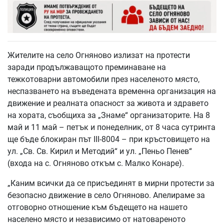
Жителите на село Огняново излизат на протести
заради продължаващото преминаване на
тежкотоварни автомобили през населеното място,
неспазването на въведената временна организация на
движение и реалната опасност за живота и здравето
на хората, съобщиха за „Знаме“ организаторите. На 8
май и 11 май – петък и понеделник, от 8 часа сутринта
ще бъде блокиран път III-8004 – при кръстовището на
ул. „Св. Св. Кирил и Методий“ и ул. „Пеньо Пенев“
(входа на с. Огняново откъм с. Малко Конаре).
„Каним всички да се присъединят в мирни протести за
безопасно движение в село Огняново. Апелираме за
отговорно отношение към бъдещето на нашето
населено място и независимо от натовареното