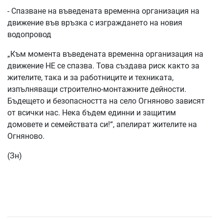
- Спазване на въведената временна организация на
движение във връзка с изграждането на новия
водопровод
„Към момента въведената временна организация на
движение НЕ се спазва. Това създава риск както за
жителите, така и за работниците и техниката,
изпълняващи строително-монтажните дейности.
Бъдещето и безопасността на село Огняново зависят
от всички нас. Нека бъдем единни и защитим
домовете и семействата си!“, апелират жителите на
Огняново.
(Зн)