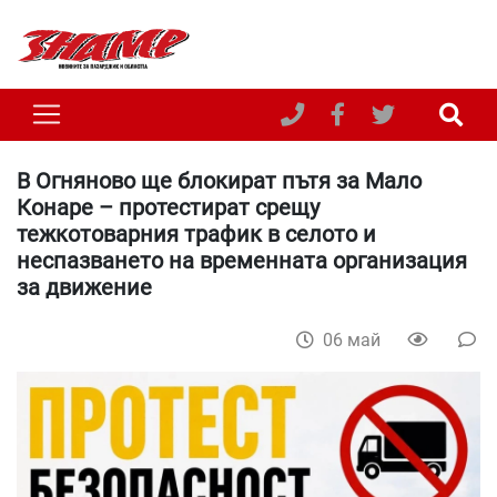
В Огняново ще блокират пътя за Мало
Конаре – протестират срещу
тежкотоварния трафик в селото и
неспазването на временната организация
за движение
06 май