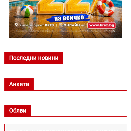
Последни новини
Анкета
Обяви