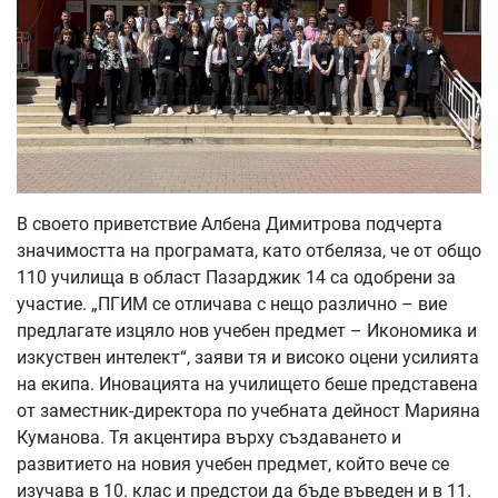
В своето приветствие Албена Димитрова подчерта
значимостта на програмата, като отбеляза, че от общо
110 училища в област Пазарджик 14 са одобрени за
участие. „ПГИМ се отличава с нещо различно – вие
предлагате изцяло нов учебен предмет – Икономика и
изкуствен интелект“, заяви тя и високо оцени усилията
на екипа. Иновацията на училището беше представена
от заместник-директора по учебната дейност Марияна
Куманова. Тя акцентира върху създаването и
развитието на новия учебен предмет, който вече се
изучава в 10. клас и предстои да бъде въведен и в 11.