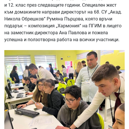
и 12. клас през следващите години. Специален жест
към домакините направи директорът на 68. СУ „Акад.
Никола Обрешков“ Румяна Пърцова, която връчи
подарък – композиция „Хармония“ на ПГИМ в лицето
на заместник-директора Ана Павлова и пожела
успешна и ползотворна работа на всички участници.