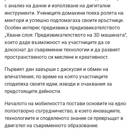
с анализ на данни и използване на дигитални
инструменти. Учениците домакини поеха ролята на
ментори и успешно подпомагаха своите връстници.
Особен интерес предизвика предизвикателството
„Хвани слоя: Предизвикателството на 3D машината“,
което даде възможност на участниците да се
докоснат до съвременни технологии и да развият
пространственото си мислене и креативност.
Първият ден завърши с дискусия и обмен на
впечатления, по време на която участниците
споделиха своите идеи, изводи и очаквания за
предстоящите дейности.
Началото на мобилността постави основите на едно
ползотворно сътрудничество, в което иновациите,
технологиите и споделеното знание се превръщат в
двигател на съвременното образование.