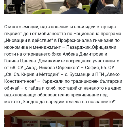
С много емоции, вдъхновение и нови идеи стартира
първият ден от мобилността по Национална програма
„Иновации в действие“ в Професионална гимназия по
икономика и мениджмънт – Пазарджик.Официални
гости на откриването бяха Албена Димитрова и
Галина Цанева. Домакините посрещнаха участниците
от 68. СУ „Акад. Никола Обрешков“ – София, 65. ОУ
„Св. Св. Кирил и Методий“ – с. Бусманци и ПГИ „Алеко
Константинов“ – Кърджали по традиционен български
обичай – с гайда и хляб, поставяйки началото на едно
вдъхновяващо образователно преживяване под
мотото „Заедно да наредим пъзела на познанието!“