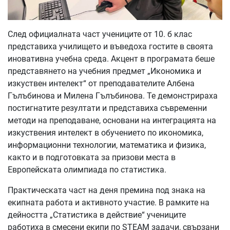
След официалната част учениците от 10. б клас
представиха училището и въведоха гостите в своята
иновативна учебна среда. Акцент в програмата беше
представянето на учебния предмет „Икономика и
изкуствен интелект“ от преподавателите Албена
Гълъбинова и Милена Гълъбинова. Те демонстрираха
постигнатите резултати и представиха съвременни
методи на преподаване, основани на интеграцията на
изкуствения интелект в обучението по икономика,
информационни технологии, математика и физика,
както и в подготовката за призови места в
Европейската олимпиада по статистика.
Практическата част на деня премина под знака на
екипната работа и активното участие. В рамките на
дейността „Статистика в действие“ учениците
работиха в смесени екипи по STEAM задачи, свързани