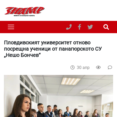
Пловдивският университет отново
посрещна ученици от панагюрското СУ
„Нешо Бончев“
30 апр