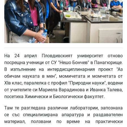
На 24 април Пловдивският университет отново
посрещна ученици от СУ "Нешо Бончев" в Панагюрище.
В изпълнение на интердисциплинарния проект "Аз
обичам науката в мен", момичетата и момчетата от
XIв клас, паралелка с профил "Природни науки", водени
от учителите си Мариела Варадинова и Иванка Талева,
посетиха Химически и Биологически факултет.
Там те разгледаха различни лаборатории, запознаха
се със специализирана апаратура и раздавателен
материал, ползвани по време на практически