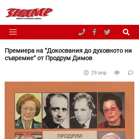
Премиера на “Докосвания до духовното ни
съвремие“ от Продрум Димов
29 апр