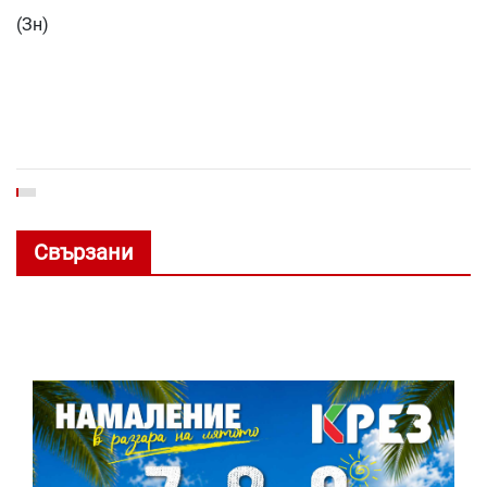
(Зн)
Свързани