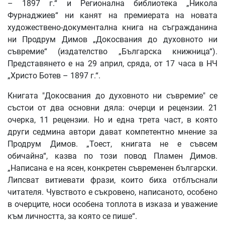
– 1897 г.“ и Регионална библиотека „Никола
Фурнаджиев“ ни канят на премиерата на новата
художествено-документална книга на съгражданина
ни Продрум Димов „Докосвания до духовното ни
съвремие“ (издателство „Българска книжница“).
Представянето е на 29 април, сряда, от 17 часа в НЧ
„Христо Ботев – 1897 г.“.
Книгата "Докосвания до духовното ни съвремие" се
състои от два основни дяла: очерци и рецензии. 21
очерка, 11 рецензии. Но и една трета част, в която
други седмина автори дават компетентно мнение за
Продрум Димов. „Тоест, книгата не е съвсем
обичайна“, казва по този повод Пламен Димов.
„Написана е на ясен, конкретен съвременен български.
Липсват витиевати фрази, които биха отблъснали
читателя. Чувството е съкровено, написаното, особено
в очерците, носи особена топлота в изказа и уважение
към личността, за която се пише“.