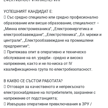
УСПЕШНИЯТ КАНДИДАТ Е:

Със средно специално или средно професионално
образование или висше образование, специалност –
„Минна електромеханика“, „Електроенергетика и
електрообзавеждане“, „Електротехника“, „Ел. мрежи и
централи“, „Електрообзавеждане на промишлени
предприятия“;

Притежава опит в оперативно и техническо
обслужване на ел. уредби - средно и високо
напрежение, както и не по-ниска от ІV
квалификационна група по електробезопасност.
В КАКВО СЕ СЪСТОИ РАБОТАТА?

Отговаря за качественото и непрекъснато
електроснабдяване на потребителите, захранени с
напрежение от подстанцията;

Извършва оперативни превключвания в ЗРУ /