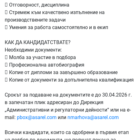

Отговорност, дисциплина

Стремеж към качествено изпълнение на
производствените задачи

Умения за работа самостоятелно и в екип
КАК ДА КАНДИДАТСТВАТЕ?
Необходими документи:

Молба за участие в подбора

Професионална автобиография

Копие от дипломи за завършено образование

Копие от документи за допълнителна квалификация
Срокът за подаване на документите е до 30.04.2026 г.
в запечатан плик адресиран до Дирекция
„Административни и регулаторни дейности“ или на е-
mail:
pbox@asarel.com
или
nmarhova@asarel.com
Всички кандидати, които са одобрени в първия етап
на подбор по документи, ще получат покана за