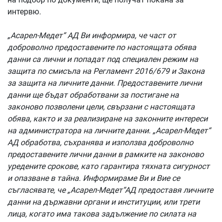
интервю.
„Асарел-Медет“ АД Ви информира, че част от
доброволно предоставените по настоящата обява
данни са лични и попадат под специален режим на
защита по смисъла на Регламент 2016/679 и Закона
за защита на личните данни. Предоставените лични
данни ще бъдат обработвани за постигане на
законово позволени цели, свързани с настоящата
обява, както и за реализиране на законните интереси
на администратора на личните данни. „Асарел-Медет“
АД обработва, съхранява и използва доброволно
предоставените лични данни в рамките на законово
уредените срокове, като гарантира тяхната сигурност
и опазване в тайна. Информираме Ви и Вие се
съгласявате, че „Асарел-Медет“АД предоставя личните
данни на държавни органи и институции, или трети
лица, когато има такова задължение по силата на