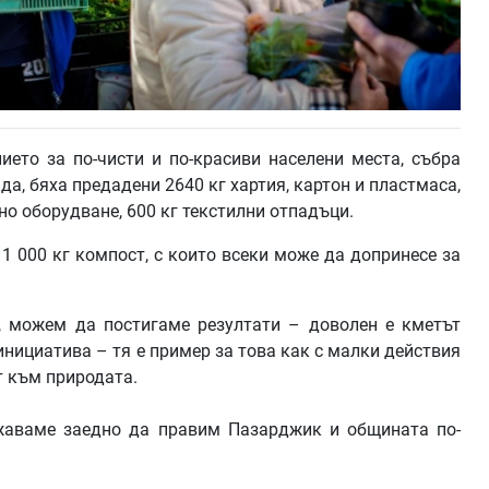
ието за по-чисти и по-красиви населени места, събра
да, бяха предадени 2640 кг хартия, картон и пластмаса,
но оборудване, 600 кг текстилни отпадъци.
1 000 кг компост, с които всеки може да допринесе за
о, можем да постигаме резултати – доволен е кметът
 инициатива – тя е пример за това как с малки действия
т към природата.
лжаваме заедно да правим Пазарджик и общината по-