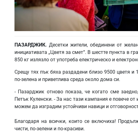
ПАЗАРДЖИК.
Десетки жители, обединени от желан
инициативата „Цветя за смет“. В шестте пункта в гра
850 кг излязло от употреба електрическо и електрон
Срещу тях пък бяха раздадени близо 9500 цветя и 1
по-зелена и приветлива среда около дома си.
- Пазарджик отново показа, че когато сме заедн
Петък Куленски. - За нас тази кампания е повече от
можем да изградим устойчиви навици и отговорнос
Благодаря на всички, които се включиха! Продъ
чисти, по-зелени и по-красиви.