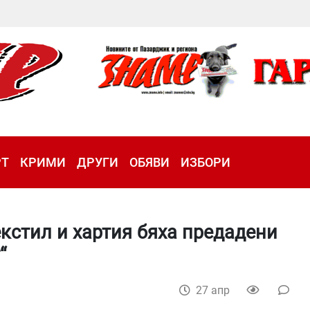
РТ
КРИМИ
ДРУГИ
ОБЯВИ
ИЗБОРИ
екстил и хартия бяха предадени
“
27 апр