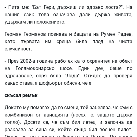
- Пита ме: "Бат Гери, държиш ли здраво лоста?". На
нашия език това означава дали държа живота,
удържам ли положението.
Герман Германов познава и бащата на Румен Радев,
като първата им среща била плод на чиста
случайност:
- През 2002-а година работех като охранител на обект
на Голямоконарско шосе. Един ден, беше по
здрачаване, спря бяла "Лада". Отидох да проверя
какво става, а шофьорът обясни, че е
скъсал ремък
Докато му помагах да го смени, той забеляза, че съм с
комбинизон от авиацията (носех го, защото държи
топло). Досети се, че съм бил летец, и започна да
разказва за сина си, който също бил военен пилот.
Оказа се, че говоря с бащата на Румен. По онова