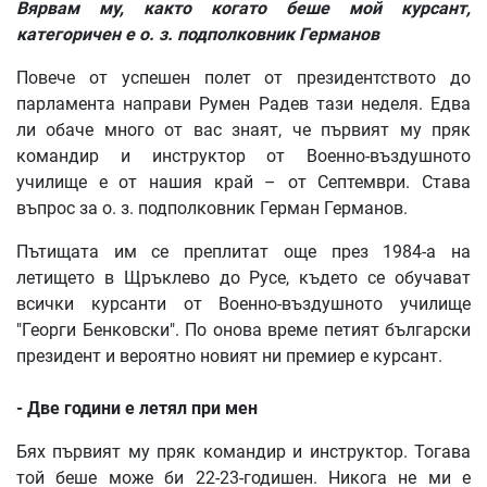
Вярвам му, както когато беше мой курсант,
категоричен е о. з. подполковник Германов
Повече от успешен полет от президентството до
парламента направи Румен Радев тази неделя. Едва
ли обаче много от вас знаят, че първият му пряк
командир и инструктор от Военно-въздушното
училище е от нашия край – от Септември. Става
въпрос за о. з. подполковник Герман Германов.
Пътищата им се преплитат още през 1984-а на
летището в Щръклево до Русе, където се обучават
всички курсанти от Военно-въздушното училище
"Георги Бенковски". По онова време петият български
президент и вероятно новият ни премиер е курсант.
- Две години е летял при мен
Бях първият му пряк командир и инструктор. Тогава
той беше може би 22-23-годишен. Никога не ми е