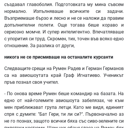
създавал главоболия. Подготовката му мина съвсем
нормално. Изпълняваше всичките си задачи.
Възприемаше бързо и лесно и не се наложи да правим
допълнителни полети. Още тогава беше кораво и
сериозно момче. И супер интелигентно. Впечатляваше
с упорития си труд. Скромен, тих, точен във всяко едно
отношение. За разлика от други,
никога не се присмиваше на останалите курсанти
Следващите срещи на Румен Радев и Герман Германов
са на авиошоутата край Граф Игнатиево. Ученикът
пръв познал своя учител.
- По онова време Румен беше командир на базата. На
едно от най-големите авиошоута забелязах, че към
мен приближават група летци. Като ме видя, единият
спря с думите: "Бат Гери, ти ли си?". Първоначално аз
не го познах, защото всички бяха със сиво-зелените си
пилотски костюми. Щом чух обаче гласа на Румен, бях