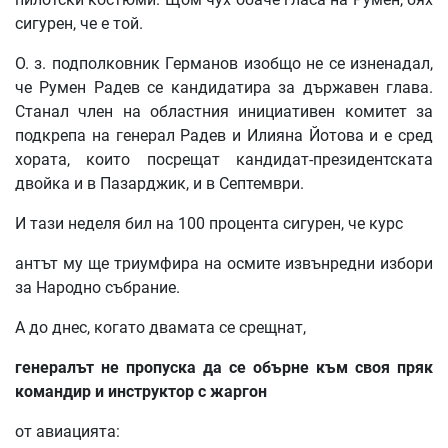
сигурен, че е той.
О. з. подполковник Германов изобщо не се изненадал,
че Румен Радев се кандидатира за държавен глава.
Станал член на областния инициативен комитет за
подкрепа на генерал Радев и Илияна Йотова и е сред
хората, които посрещат кандидат-президентската
двойка и в Пазарджик, и в Септември.
И тази неделя бил на 100 процента сигурен, че курс
антът му ще триумфира на осмите извънредни избори
за Народно събрание.
А до днес, когато двамата се срещнат,
генералът не пропуска да се обърне към своя пряк
командир и инструктор с жаргон
от авиацията: