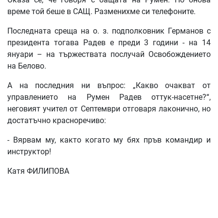
време той беше в САЩ. Разменихме си телефоните.
Последната среща на о. з. подполковник Германов с
президента тогава Радев е преди 3 години - на 14
януари – на тържествата послучай Освобождението
на Белово.
А на последния ни въпрос: „Какво очакват от
управлението на Румен Радев оттук-насетне?“,
неговият учител от Септември отговаря лаконично, но
достатъчно красноречиво:
- Вярвам му, както когато му бях пръв командир и
инструктор!
Катя ФИЛИПОВА