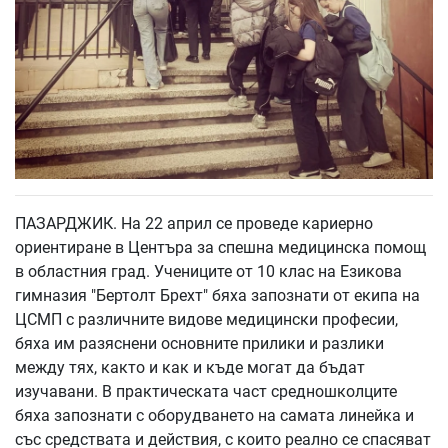
ПАЗАРДЖИК. На 22 април се проведе кариерно
ориентиране в Центъра за спешна медицинска помощ
в областния град. Учениците от 10 клас на Езикова
гимназия "Бертолт Брехт" бяха запознати от екипа на
ЦСМП с различните видове медицински професии,
бяха им разяснени основните прилики и разлики
между тях, както и как и къде могат да бъдат
изучавани. В практическата част средношколците
бяха запознати с оборудването на самата линейка и
със средствата и действия, с които реално се спасяват