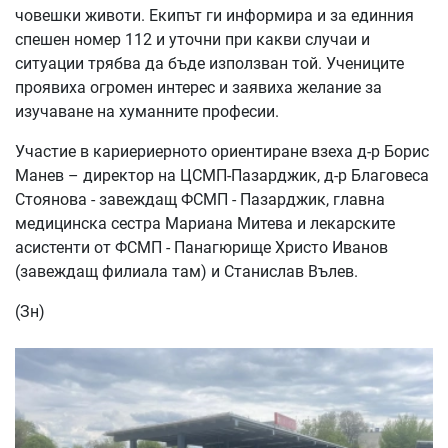
човешки животи. Екипът ги информира и за единния
спешен номер 112 и уточни при какви случаи и
ситуации трябва да бъде използван той. Учениците
проявиха огромен интерес и заявиха желание за
изучаване на хуманните професии.
Участие в кариериерното ориентиране взеха д-р Борис
Манев – директор на ЦСМП-Пазарджик, д-р Благовеса
Стоянова - завеждащ ФСМП - Пазарджик, главна
медицинска сестра Мариана Митева и лекарските
асистенти от ФСМП - Панагюрище Христо Иванов
(завеждащ филиала там) и Станислав Вълев.
(Зн)