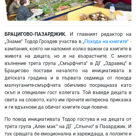
БРАЦИГОВО
-
ПАЗАРДЖИК
.
И главният редактор на
„Знаме“ Тодор Гроздев участва в „
Похода на книгите“
-
кампания, която ни напомня колко важни са книгите в
живота на децата, но и на възрастните. С много
вълнение трета група „Смърфчета“ в ДГ „Здравец“ в
Брацигово постави началото на инициативата в
детската градина и в първата седмица от похода
малчуганите-смърфчета обичливо посрещнаха като
скъп и специален гост колегата. Той въведе децата в
света на словото, като им прочете интересна приказка
и ги вдъхнови да обичат книгите още повече.
По повод инициативата Тодор гостува и на децата от
трета група „Ален мак“ на ДГ „Слънчо“ в Пазарджик. И
тук срещата бе емоционална и зареждаща, а ползите и