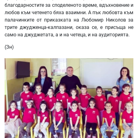
благодарностите за споделеното време, вдъхновение и
любов към четенето бяха взаимни. А пък любовта към
палачинките от приказката на Любомир Николов за
трите джудженца-калпазани, оказа се, е присъща не
само на джуджетата, а и на четеца, и на аудиторията.
(Зн)