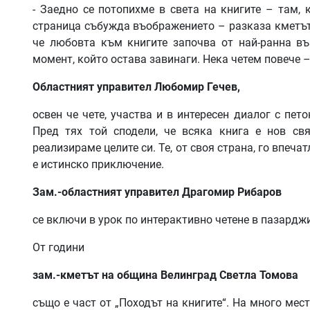
- Заедно се потопихме в света на книгите – там, 
страница събужда въображението – разказа кметът 
че любовта към книгите започва от най-ранна въ
момент, който остава завинаги. Нека четем повече –
Областният
управител
Любомир
Гечев
,
освен че чете, участва и в интересен диалог с пе
Пред тях той сподели, че всяка книга е нов св
реализираме целите си. Те, от своя страна, го впечат
е истинско приключение.
Зам
.-
областният
управител
Драгомир
Рибаров
се включи в урок по интерактивно четене в пазардж
От години
зам
.-
кметът
на
община
Велинград
Светла
Томова
също е част от „Походът на книгите“. На много мест