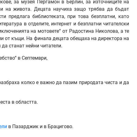
кове, за музея Пергамон в Берлин, за източниците на
и на живота. Децата научиха защо трябва да бъдат
ти предлага библиотеката, при това безплатни, като
тература в отделите, интернет и безплатни читателски
риключенията на мотовете“ от Радостина Николова, а те
ли от къщи. На финала децата обещаха на директора на
 да станат нейни читатели.
ебство“ в Септември,
 разбраха колко е важно да пазим природата чиста и да
еста в областта.
тели
в Пазарджик и в Брацигово.