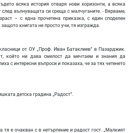
където всяка история отваря нови хоризонти, а всяка
след вълнуващата си среща с малчуганите. - Вярваме,
зраст – с една прочетена приказка, с един споделен
 защото книгата не просто учи, тя изгражда.
токласници от ОУ „Проф. Иван Батаклиев“ в Пазарджик.
ят, който ни дава смелост да мечтаем и знания да
лиха с интересни въпроси и показаха, че за тях четенето
ишката детска градина „Радост“.
а тя е очакван с в нетърпение и радост гост. „Малкият