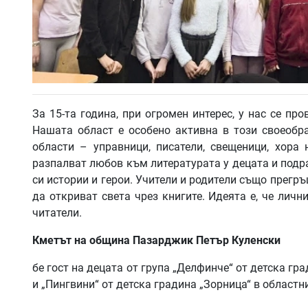
За 15-та година, при огромен интерес, у нас се пр
Нашата област е особено активна в този своеобр
области – управници, писатели, свещеници, хора 
разпалват любов към литературата у децата и подр
си истории и герои. Учители и родители също прегръ
да откриват света чрез книгите. Идеята е, че лич
читатели.
Кметът
на
община
Пазарджик
Петър
Куленски
бе гост на децата от група „Делфинче“ от детска град
и „Пингвини“ от детска градина „Зорница“ в областн