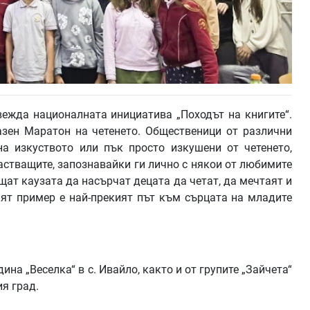
овежда националната инициатива „Походът на книгите“.
азен Маратон на четенето. Общественици от различни
на изкуството или пък просто изкушени от четенето,
астващите, запознавайки ги лично с някои от любимите
щат каузата да насърчат децата да четат, да мечтаят и
ният пример е най-прекият път към сърцата на младите
ина „Веселка“ в с. Ивайло, както и от групите „Зайчета“
ия град.