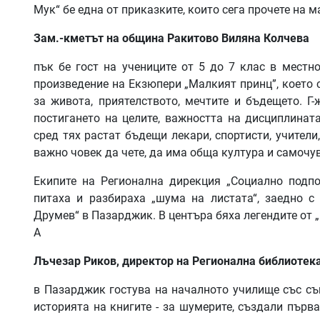
Мук“ бе една от приказките, които сега прочете на м
Зам
.-
кметът
на
община
Ракитово
Виляна
Колчева
пък бе гост на учениците от 5 до 7 клас в местн
произведение на Екзюпери „Малкият принц”, което 
за живота, приятелството, мечтите и бъдещето. Г
постигането на целите, важността на дисциплинат
сред тях растат бъдещи лекари, спортисти, учители
важно човек да чете, да има обща култура и самочу
Екипите на Регионална дирекция „Социално подпо
питаха и разбираха „шума на листата“, заедно 
Друмев“ в Пазарджик. В центъра бяха легендите от 
А
Лъчезар
Риков
,
директор
на
Регионална
библиотек
в Пазарджик гостува на началното училище със съ
историята на книгите - за шумерите, създали първ