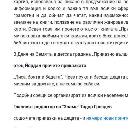
хартия, използвана за писане в продължение на ве
информация и колко е важна тя във всички сфер
грамотни и да обичат да четат, какви възможнос
заемане на книги, ползване на различни жанрове ли
карти. Освен това, им прочете откъс от книгата „П
му показаха любимите си книжки, които бяха донес
библиотеката да гостуват в културната институция и
В Деня на Земята, в детска градина „Приказно вълш
отец
Йордан
прочете
приказката
„Лиса, боята и бедата“. Чрез поука и беседа децата
мислим за другите, а не само за себе си.
Подобни срещи се организират из всички населени м
Главният редактор на "Знаме" Тодор Гроздев
също чете приказки на децата - и
намери нови прия