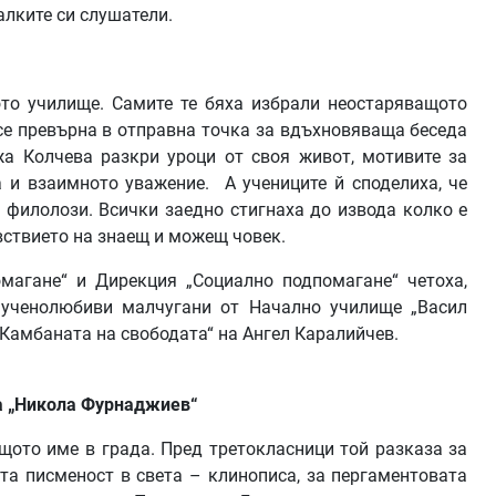
алките си слушатели.
ото училище. Самите те бяха избрали неостаряващото
се превърна в отправна точка за вдъхновяваща беседа
-жа Колчева разкри уроци от своя живот, мотивите за
а и взаимното уважение. А учениците й споделиха, че
, филолози. Всички заедно стигнаха до извода колко е
вствието на знаещ и можещ човек.
магане“ и Дирекция „Социално подпомагане“ четоха,
с ученолюбиви малчугани от Начално училище „Васил
„Камбаната на свободата“ на Ангел Каралийчев.
а
„
Никола
Фурнаджиев
“
щото име в града. Пред третокласници той разказа за
ата писменост в света – клинописа, за пергаментовата