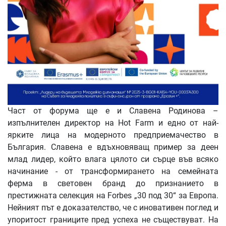
Част от форума ще е и Славена Родинова –
изпълнителен директор на Hot Farm и едно от най-
ярките лица на модерното предприемачество в
България. Славена е вдъхновяващ пример за деен
млад лидер, който влага цялото си сърце във всяко
начинание - от трансформирането на семейната
ферма в световен бранд до признанието в
престижната селекция на Forbes „30 под 30“ за Европа.
Нейният път е доказателство, че с иновативен поглед и
упоритост границите пред успеха не съществуват. На