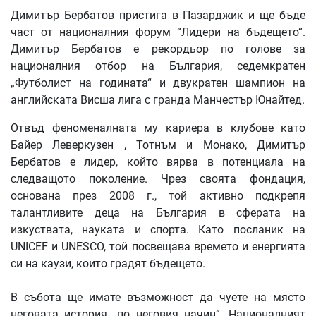
Димитър Бербатов пристига в Пазарджик и ще бъде
част от националния форум “Лидери на бъдещето“.
Димитър Бербатов е рекордьор по голове за
националния отбор на България, седемкратен
„Футболист на годината“ и двукратен шампион на
английската Висша лига с гранда Манчестър Юнайтед.
Отвъд феноменалната му кариера в клубове като
Байер Леверкузен , Тотнъм и Монако, Димитър
Бербатов е лидер, който вярва в потенциала на
следващото поколение. Чрез своята фондация,
основана през 2008 г., той активно подкрепя
талантливите деца на България в сферата на
изкуствата, науката и спорта. Като посланик на
UNICEF и UNESCO, той посвещава времето и енергията
си на каузи, които градят бъдещето.
В събота ще имате възможност да чуете на място
неговата история „по неговия начин“. Националният