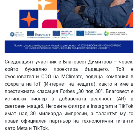
Следващият участник е Благовест Димитров – човек,
който буквално проектира бъдещето. Той е
съосновател и CDO на MClimate, водеща компания в
сферата на IoT (Интернет на нещата), както и име в
престижната класация Forbes „30 под 30“. Благовест е
истински пионер в добавената реалност (AR) в
световен мащаб. Неговите филтри в Instagram и TikTok
имат над 30 милиарда импресии, а талантът му го
прави официален партньор на технологични гиганти
като Meta и TikTok.