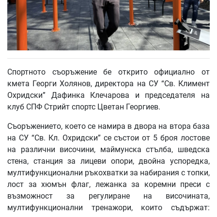
Спортното съоръжение бе открито официално от
кмета Георги Холянов, директора на СУ “Св. Климент
Охридски” Дафинка Клечарова и председателя на
клуб СПФ Стрийт спортс Цветан Георгиев.
Съоръжението, което се намира в двора на втора база
на СУ “Св. Кл. Охридски” се състои от 5 броя лостове
на различни височини, маймунска стълба, шведска
стена, станция за лицеви опори, двойна успоредка,
мултифункционални ръкохватки за набирания с топки,
лост за хюмън флаг, лежанка за коремни преси с
възможност за регулиране на височината,
мултифункционални тренажори, които съдържат: