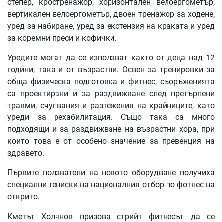
степер, кростренажор, хоризонтален велоергометър,
вертикален велоергометър, двоен тренажор за ходене,
уред за набиране, уред за екстензия на краката и уред
за коремни преси и кофички.
Уредите могат да се използват както от деца над 12
години, така и от възрастни. Освен за тренировки за
обща физическа подготовка и фитнес, съоръженията
са проектирани и за раздвижване след претърпени
травми, счупвания и разтежения на крайниците, като
уреди за рехабилитация. Също така са много
подходящи и за раздвижване на възрастни хора, при
които това е от особено значение за превенция на
здравето.
Първите ползватели на новото оборудване получиха
специални тениски на националния отбор по фотнес на
открито.
Кметът Холянов призова стрийт фитнесът да се