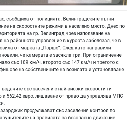
ас, съобщиха от полицията. Велинградските пътни
ние на скоростните режими в населено място. Днес по
ериторията на гр. Велинград чрез използване на
л на районното управление в курорта забелязал, че в
озила от марката „Порше“. След като направили
новили, че камерата е засякла три. При ограничение
ало със 189 км/ч, второто със 147 км/ч и третото с
 фишове на собствениците на возилата и установяване
водачите със засечени с най-високи скорости ги
о и 562.42 евро, лишаване от право да управлява МПС
ки.
Пазарджик продължават със засиления контрол по
нарушителите на правилата за безопасно движение.