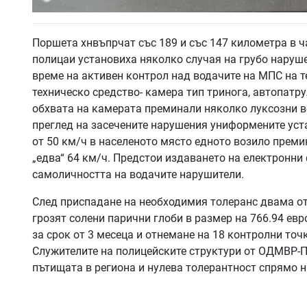
Поршета хнвъпрчат със 189 и със 147 километра в ч
полицаи установиха няколко случая на грубо наруше
време на активен контрол над водачите на МПС на т
техническо средство- камера тип тринога, автопатру
обхвата на камерата преминали няколко луксозни в
преглед на засечените нарушения униформените уста
от 50 км/ч в населеното място едното возило премин
„едва“ 64 км/ч. Предстои издаването на електронни
самоличността на водачите нарушители.
След приспадане на необходимия толеранс двама от 
грозят солени парични глоби в размер на 766.94 евр
за срок от 3 месеца и отнемане на 18 контролни точ
Служителите на полицейските структури от ОДМВР-
пътищата в региона и нулева толерантност спрямо 