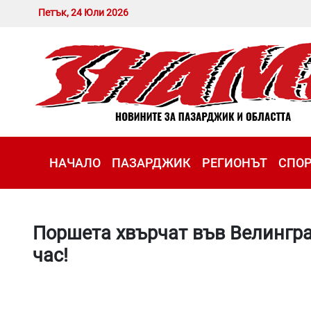
Петък, 24 Юли 2026
НАЧАЛО
ПАЗАРДЖИК
РЕГИОНЪТ
СПО
Поршета хвърчат във Велингра
час!