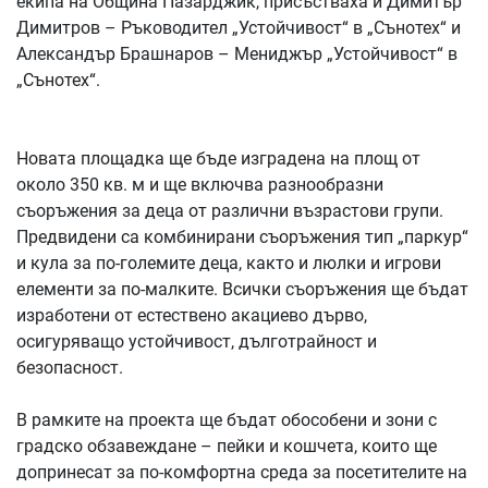
екипа на Община Пазарджик, присъстваха и Димитър
Димитров – Ръководител „Устойчивост“ в „Сънотех“ и
Александър Брашнаров – Мениджър „Устойчивост“ в
„Сънотех“.
Новата площадка ще бъде изградена на площ от
около 350 кв. м и ще включва разнообразни
съоръжения за деца от различни възрастови групи.
Предвидени са комбинирани съоръжения тип „паркур“
и кула за по-големите деца, както и люлки и игрови
елементи за по-малките. Всички съоръжения ще бъдат
изработени от естествено акациево дърво,
осигуряващо устойчивост, дълготрайност и
безопасност.
В рамките на проекта ще бъдат обособени и зони с
градско обзавеждане – пейки и кошчета, които ще
допринесат за по-комфортна среда за посетителите на