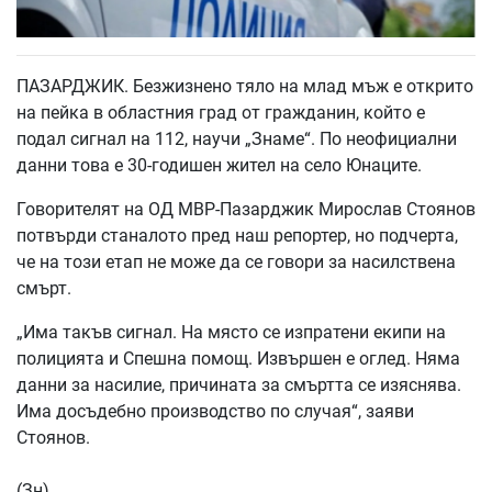
ПАЗАРДЖИК. Безжизнено тяло на млад мъж е открито
на пейка в областния град от гражданин, който е
подал сигнал на 112, научи „Знаме“. По неофициални
данни това е 30-годишен жител на село Юнаците.
Говорителят на ОД МВР-Пазарджик Мирослав Стоянов
потвърди станалото пред наш репортер, но подчерта,
че на този етап не може да се говори за насилствена
смърт.
„Има такъв сигнал. На място се изпратени екипи на
полицията и Спешна помощ. Извършен е оглед. Няма
данни за насилие, причината за смъртта се изяснява.
Има досъдебно производство по случая“, заяви
Стоянов.
(Зн)