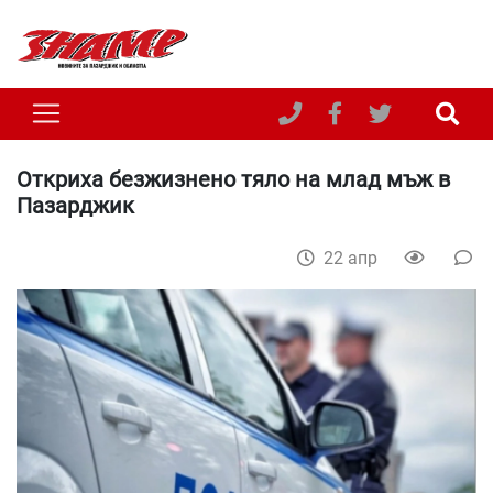
Откриха безжизнено тяло на млад мъж в
Пазарджик
22 апр