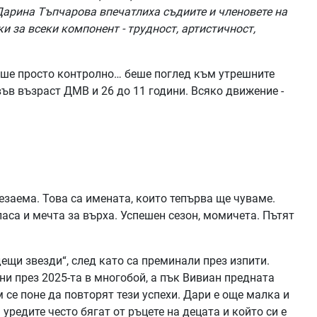
арина Тъпчарова впечатлиха съдиите и членовете на
и за всеки компонент - трудност, артистичност,
беше просто контролно… беше поглед към утрешните
ъв възраст ДМВ и 26 до 11 години. Всяко движение -
езаема. Това са имената, които тепърва ще чуваме.
ласа и мечта за върха. Успешен сезон, момичета. Пътят
дещи звезди“, след като са преминали през изпити.
ни през 2025-та в многобой, а пък Вивиан предната
се поне да повторят тези успехи. Дари е още малка и
уредите често бягат от ръцете на децата и който си е