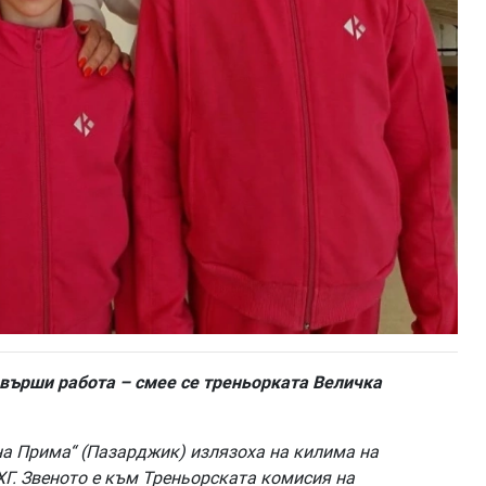
 върши работа – смее се треньорката Величка
на Прима“ (Пазарджик)
излязоха на килима
на
ХГ. Звеното е към Треньорската комисия на