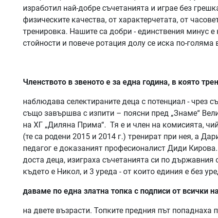
изработил най-добре съчетанията и играе без грешка
физическите качества, от характерчетата, от часовет
тренировка. Нашите са добри - единствения минус е н
стойности и повече ротация долу се иска по-голяма 
Членството в звеното е за една година, в която тр
наблюдава селектираните деца с потенциал - чрез с
също завършва с изпити – поясни пред „Знаме“ Вел
на ХГ „Диляна Прима“. Тя е и член на комисията, чи
(те са родени 2015 и 2014 г.) тренират при нея, а Да
педагог е доказаният професионалист Диди Кирова. 
доста деца, изиграха съчетанията си по държавния 
където е Никол, и 3 уреда - от които единия е без ур
даваме по една златна топка с подписи от всички 
на двете възрасти. Топките предния път попаднаха 