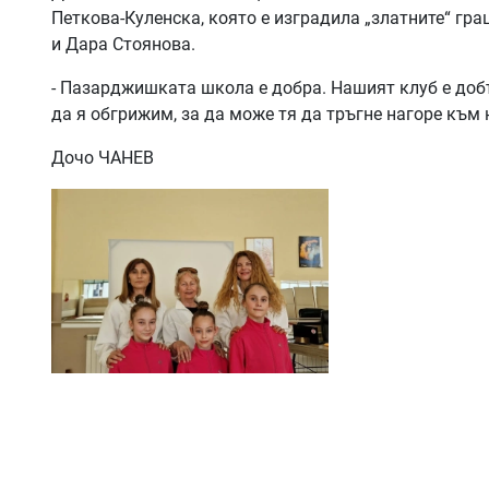
Петкова-Куленска, която е изградила „златните“ гр
и Дара Стоянова.
- Пазарджишката школа е добра. Нашият клуб е добъ
да я обгрижим, за да може тя да тръгне нагоре към 
Дочо ЧАНЕВ