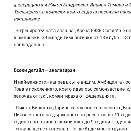
федерацията и Никол Каяджиева, Вивиан Томова и Д
Треньорската комисия, които дадоха прецизни насок
изпълнение.
„В тренировъчната зала на „Арена 8888 София“ не 
шампионки. 39 млади гимнастички от 18 клуба - 13 в
наблюдавано.
Всеки детайл – анализиран
И най-важното - напредъкът е видим. Амбицията - ос
Това е поколението, което идва със самочувствие, к
започва оттук“, коментираха от федерацията.
- Никол, Вивиан и Дарина са членове на звеното „Бъ
Никол е трета на държавното първенство до 11 годи
година е държавна шампионка до 9 години. Надявам 
тепърва ще се състезава. Но ще бъде много трудно – 