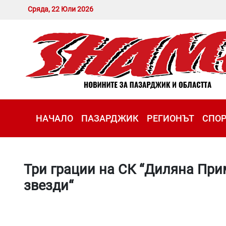
Сряда, 22 Юли 2026
НАЧАЛО
ПАЗАРДЖИК
РЕГИОНЪТ
СПО
Три грации на СК “Диляна При
звезди“