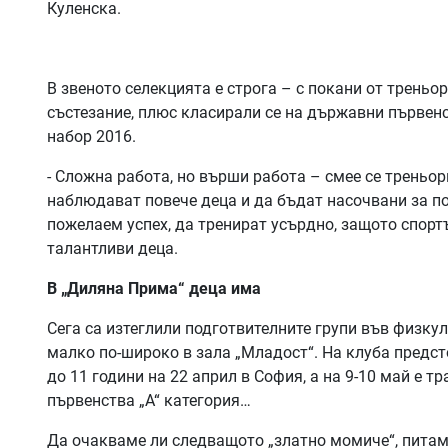
Куленска.
В звеното селекцията е строга – с покани от треньор
състезание, плюс класирали се на държавни първенс
набор 2016.
- Сложна работа, но върши работа – смее се треньорк
наблюдават повече деца и да бъдат насочвани за по
пожелаем успех, да тренират усърдно, защото спортъ
талантливи деца.
В „Диляна Прима“ деца има
Сега са изтеглили подготвителните групи във физкул
малко по-широко в зала „Младост“. На клуба предс
до 11 години на 22 април в София, а на 9-10 май е 
първенства „А“ категория…
Да очакваме ли следващото „златно момиче“, пита