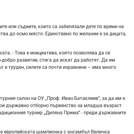
ите или съдиите, които са забелязали дете по време на
тва до осмо място. Единствено по желание е за децата,
ата. - Това е инициатива, която позволява да се
-добро развитие, стига да искат да работят. Да им
т е труден, силите са почти изравнени – има много
турния салон на ОУ „Проф. Иван Батаклиев“, за да им е
тои държавно отборно първенство за младша възраст
традиционния турнир „Диляна Прима“ - преди държавните
ме европейската шампионка с ансамбъл Величка