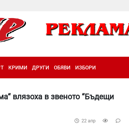
РТ
КРИМИ
ДРУГИ
ОБЯВИ
ИЗБОРИ
ма“ влязоха в звеното “Бъдещи
22 апр