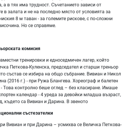
, а в тях има трудност. Съчетанието зависи от
е в залата и не на последно място от условията за
иския 8 м таван - за големите рискове, с по-сложни
височина. Но се справяме.
еньорската комисия
ъвместни тренировки и едноседмичен лагер, който
ичка Петкова-Куленска, председател и старши треньор
йто състав се избира на общо събрание. Вивиан и Никол
рина (2016 г.) - при Ружа Блангева. Хореограф и балетен
- Това контролно беше оглед – без класиране. Имаше
спортен календар - 4 уреда за девойки младша възраст,
ед, където са Вивиан и Дарина. В звеното
национални състезателки
при Вивиан и при Дарина – усмихва се Величка Петкова-