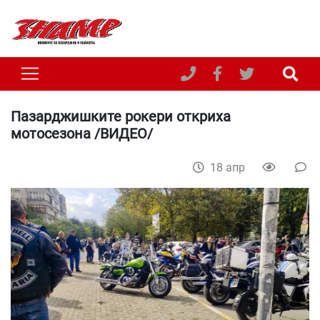
Пазарджишките рокери откриха
мотосезона /ВИДЕО/
18 апр