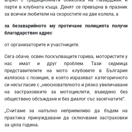
парти в клубната къща. Денят се превърна в празник
за всички любители на скоростите на две колела, а
за
безаварийното
му
протичане
полицията
получи
благодарствен
адрес
от организаторите и участниците.
Сега обаче, освен поскъпващите горива, мотористите у
нас имат и друг проблем. Тази седмица
представителите на мото клубовете в България
излязоха с позиция, в която изразяват категоричното
си несъгласие с „неоснователното и рязко увеличаване
на застраховките за мотоциклети, въведено без
обществено обсъждане и без диалог със засегнатите“.
„Считаме за напълно неприемливо да бъдем на
практика принуждавани да сключваме застраховки
за цяла година.