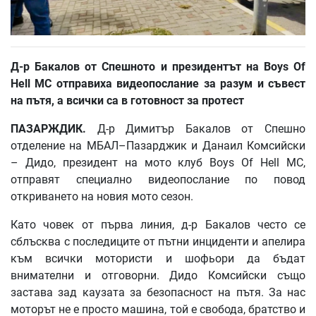
Д
-
р
Бакалов
от
Спешното
и
президентът
на
Boys Of
Hell MC
отправиха
видеопослание
за
разум
и
съвест
на
пътя
,
а
всички
са
в
готовност
за
протест
ПАЗАРЖДИК
.
Д-р Димитър Бакалов от Спешно
отделение на МБАЛ–Пазарджик и Данаил Комсийски
– Дидо, президент на мото клуб Boys Of Hell MC,
отправят специално видеопослание по повод
откриването на новия мото сезон.
Като човек от първа линия, д-р Бакалов често се
сблъсква с последиците от пътни инциденти и апелира
към всички мотористи и шофьори да бъдат
внимателни и отговорни. Дидо Комсийски също
застава зад каузата за безопасност на пътя. За нас
моторът не е просто машина, той е свобода, братство и