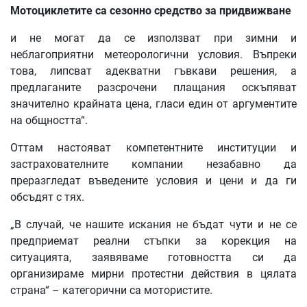
Мотоциклетите
са
сезонно
средство
за
придвижване
и не могат да се използват при зимни и
неблагоприятни метеорологични условия. Въпреки
това, липсват адекватни гъвкави решения, а
предлаганите разсрочени плащания оскъпяват
значително крайната цена, гласи един от аргументите
на общността“.
Оттам настояват компетентните институции и
застрахователните компании незабавно да
преразгледат въведените условия и цени и да ги
обсъдят с тях.
„В случай, че нашите искания не бъдат чути и не се
предприемат реални стъпки за корекция на
ситуацията, заявяваме готовността си да
организираме мирни протестни действия в цялата
страна“ – категорични са мотористите.