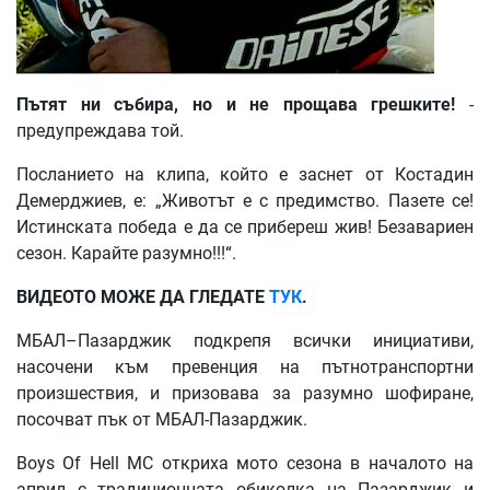
Пътят
ни
събира
,
но
и
не
прощава
грешките
!
-
предупреждава той.
Посланието на клипа, който е заснет от Костадин
Демерджиев, е: „Животът е с предимство. Пазете се!
Истинската победа е да се прибереш жив! Безавариен
сезон. Карайте разумно!!!“.
ВИДЕОТО МОЖЕ ДА ГЛЕДАТЕ
ТУК
.
МБАЛ–Пазарджик подкрепя всички инициативи,
насочени към превенция на пътнотранспортни
произшествия, и призовава за разумно шофиране,
посочват пък от МБАЛ-Пазарджик.
Boys Of Hell MC откриха мото сезона в началото на
април с традиционната обиколка на Пазарджик и