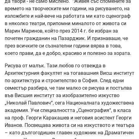
да твори - не само мислено. "Живея със спомените за
времето на творческите ми години, на рисуването, на
изложбите и най-вече на работата ми като сценограф
в няколко театри, припомни миналото от живота си
Марин Маринов, който през 2014 г. бе избран за
почетен гражданин на Пазарджик. И признаваше, че
през всичките си съзнателни години вярва в това,
което прави, да е добро, красиво и полезно за хората.
Рисува от малък. Тази любов го отвежда в
Архитектурния факултет на тогавашния Висш институт
по архитектура и строителство в София. След едни
семестър разбира, че там малко се рисува и постъпва
във Висшия институт за изобразително изкуство
„Николай Павлович“, сега Националната художествена
академия. Учи специалността „Сценография“, в класа
на проф. Георги Каракашев и неговия асистент Георги
Иванов. Посвещава живота си на изкуството и театъра
– като дългогодишен главен художник на Драматичен