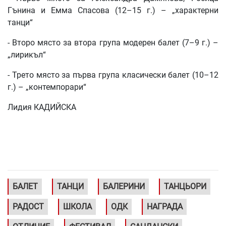
Гънина и Емма Спасова (12–15 г.) – „характерни
танци“
- Второ място за втора група модерен балет (7–9 г.) –
„лирикъл“
- Трето място за първа група класически балет (10–12
г.) – „контемпорари“
Лидия КАДИЙСКА
БАЛЕТ
ТАНЦИ
БАЛЕРИНИ
ТАНЦЬОРИ
РАДОСТ
ШКОЛА
ОДК
НАГРАДА