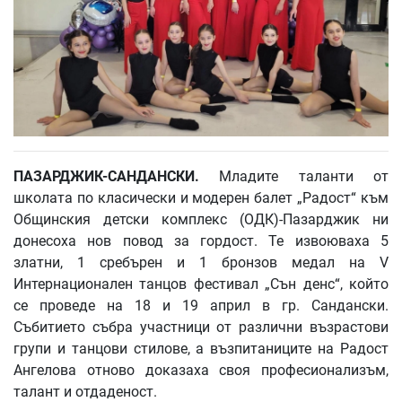
ПАЗАРДЖИК-САНДАНСКИ.
Младите таланти от
школата по класически и модерен балет „Радост“ към
Общинския детски комплекс (ОДК)-Пазарджик ни
донесоха нов повод за гордост. Те извоюваха 5
златни, 1 сребърен и 1 бронзов медал на V
Интернационален танцов фестивал „Сън денс“, който
се проведе на 18 и 19 април в гр. Сандански.
Събитието събра участници от различни възрастови
групи и танцови стилове, а възпитаниците на Радост
Ангелова отново доказаха своя професионализъм,
талант и отдаденост.