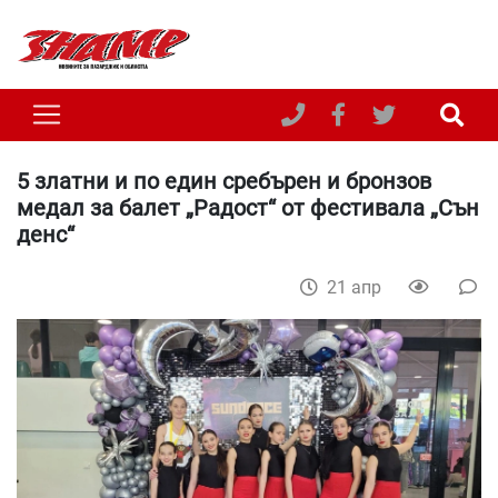
5 златни и по един сребърен и бронзов
медал за балет „Радост“ от фестивала „Сън
денс“
21 апр