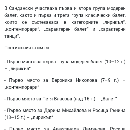
В Сандански участваха първа и втора група модерен
балет, както и първа и трета група класически балет,
които се състезаваха в категориите „лирикъл“,
„контемпорари“, „характерен балет“ и „характерни
танци“.
Постиженията им са:
- Първо място за първа група модерен балет (10–12 г.)
– „лирикъл“
- Първо място за Вероника Николова (7–9 г.) –
„контемпорари“
- Първо място за Петя Власова (над 16 г.) – „балет“
- Първо място за Дарина Михайлова и Росица Гънина
(13–15 г.) – „лирикъл“
- Първо място за Александра Дамянова, Росица