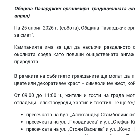
Община Пазарджик организира традиционната екол
април)
На 25 април 2026 г. (събота), Община Пазарджик о
за смет“.
Кампанията има за цел да насърчи разделното 
околната среда като повиши обществената ангаж
природата.
В рамките на събитието гражданите ще могат да п
цвете или декоративен храст – символичен жест, ко
От 09:00 до 11:00 ч., жители и гости на града мо
отпадъци - електроуреди, хартия и текстил. Те ще б
пресечката на бул. „Александър Стамболийски“ 
пресечката на ул. „Пловдивска“ и ул. „Стефан 
пресечката на ул. „Стоян Василев“ и ул. „Кочо 