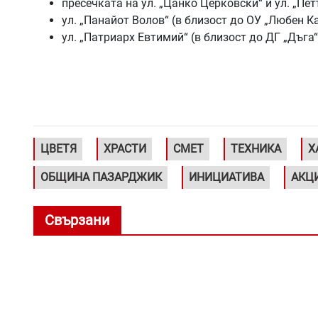
пресечката на ул. „Цанко Церковски“ и ул. „Пе
ул. „Панайот Волов“ (в близост до ОУ „Любен К
ул. „Патриарх Евтимий“ (в близост до ДГ „Дъга“
ЦВЕТЯ
ХРАСТИ
СМЕТ
ТЕХНИКА
Х
ОБЩИНА ПАЗАРДЖИК
ИНИЦИАТИВА
АКЦ
Свързани