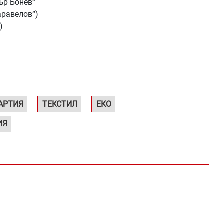
тър Бонев“
аравелов“)
)
АРТИЯ
ТЕКСТИЛ
ЕКО
ИЯ