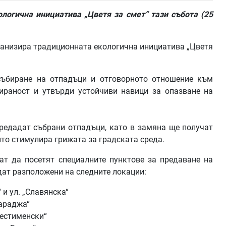
огична инициатива „Цветя за смет“ тази събота (25
рганизира традиционната екологична инициатива „Цветя
събиране на отпадъци и отговорното отношение към
ираност и утвърди устойчиви навици за опазване на
редадат събрани отпадъци, като в замяна ще получат
йто стимулира грижата за градската среда.
гат да посетят специалните пунктове за предаване на
ъдат разположени на следните локации:
и ул. „Славянска“
Караджа“
Честименски“