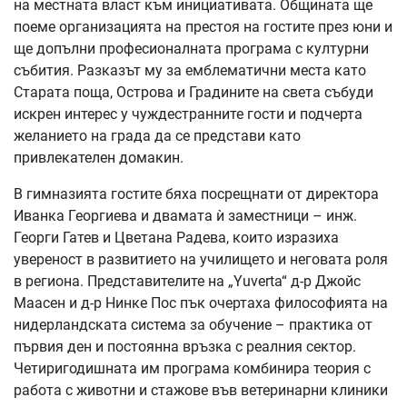
на местната власт към инициативата. Общината ще
поеме организацията на престоя на гостите през юни и
ще допълни професионалната програма с културни
събития. Разказът му за емблематични места като
Старата поща, Острова и Градините на света събуди
искрен интерес у чуждестранните гости и подчерта
желанието на града да се представи като
привлекателен домакин.
В гимназията гостите бяха посрещнати от директора
Иванка Георгиева и двамата ѝ заместници – инж.
Георги Гатев и Цветана Радева, които изразиха
увереност в развитието на училището и неговата роля
в региона. Представителите на „Yuverta“ д-р Джойс
Маасен и д-р Нинке Пос пък очертаха философията на
нидерландската система за обучение – практика от
първия ден и постоянна връзка с реалния сектор.
Четиригодишната им програма комбинира теория с
работа с животни и стажове във ветеринарни клиники