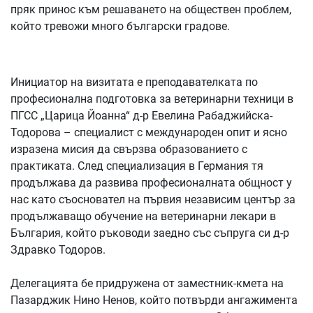
пряк принос към решаването на обществен проблем,
който тревожи много български градове.
Инициатор на визитата е преподавателката по
професионална подготовка за ветеринарни техници в
ПГСС „Царица Йоанна“ д-р Евелина Рабаджийска-
Тодорова – специалист с международен опит и ясно
изразена мисия да свързва образованието с
практиката. След специализация в Германия тя
продължава да развива професионалната общност у
нас като съосновател на първия независим център за
продължаващо обучение на ветеринарни лекари в
България, който ръководи заедно със съпруга си д-р
Здравко Тодоров.
Делегацията бе придружена от заместник-кмета на
Пазарджик Нино Ненов, който потвърди ангажимента