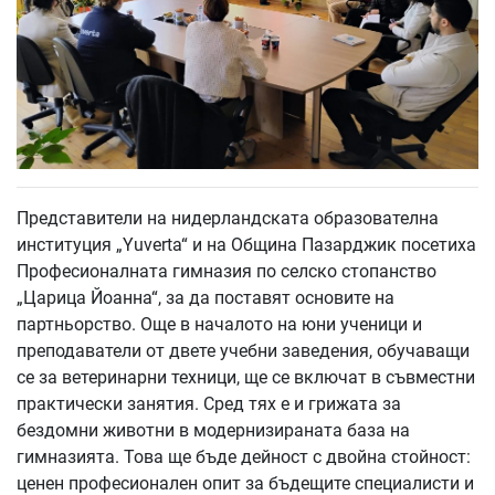
Представители на нидерландската образователна
институция „Yuverta“ и на Община Пазарджик посетиха
Професионалната гимназия по селско стопанство
„Царица Йоанна“, за да поставят основите на
партньорство. Още в началото на юни ученици и
преподаватели от двете учебни заведения, обучаващи
се за ветеринарни техници, ще се включат в съвместни
практически занятия. Сред тях е и грижата за
бездомни животни в модернизираната база на
гимназията. Това ще бъде дейност с двойна стойност:
ценен професионален опит за бъдещите специалисти и