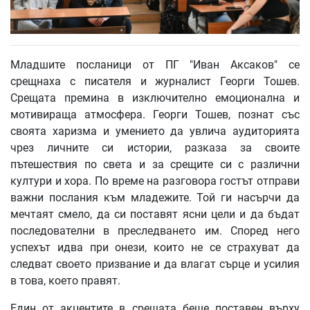
Младшите посланици от ПГ "Иван Аксаков" се
срещнаха с писателя и журналист Георги Тошев.
Срещата премина в изключително емоционална и
мотивираща атмосфера. Георги Тошев, познат със
своята харизма и умението да увлича аудиторията
чрез личните си истории, разказа за своите
пътешествия по света и за срещите си с различни
култури и хора. По време на разговора гостът отправи
важни послания към младежите. Той ги насърчи да
мечтаят смело, да си поставят ясни цели и да бъдат
последователни в преследването им. Според него
успехът идва при онези, които не се страхуват да
следват своето призвание и да влагат сърце и усилия
в това, което правят.
Един от акцентите в срещата беше поставен върху