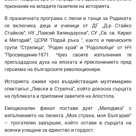
признание на младите пазители на историята.
В празничната програма с песни и танци за Родината
се включиха деца и ученици от ДГ „Д-р Стайко
Стайков“, НУ „Паисий Хилендарски“, СУ „Св. св. Кирил
и Методий“, ЦСРИ "Подай ръка ", както и певческите
групи "Стрелица", "Роден край" и "Родолюбци" от НЧ
"Просвещение-1871. Чрез своите изпълнения те
пресъздадоха духа на епохата и преклонението пред
героизма на българските революционери.
Историята оживя чрез въздействащия мултимедиен
спектакъл „Левски в Стрелча“, който докосна сърцата
на публиката и припомни заветите на Апостола.
Емоционален финал постави дует „Мелодика“ с
изпълнението на песента „Моя страна, моя България“
– трогателен завършек, който остави в сърцата на
всички усещане за единство и гордост.