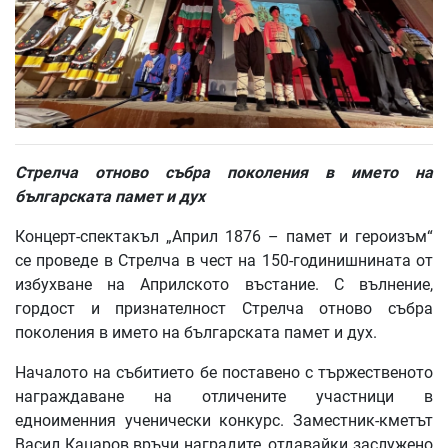
Стрелча отново събра поколения в името на
българската памет и дух
Концерт-спектакъл „Април 1876 – памет и героизъм“
се проведе в Стрелча в чест на 150-годинишнината от
избухване на Априлското въстание. С вълнение,
гордост и признателност Стрелча отново събра
поколения в името на българската памет и дух.
Началото на събитието бе поставено с тържественото
награждаване на отличените участници в
едноименния ученически конкурс. Заместник-кметът
Васил Кацаров връчи наградите, отдавайки заслужено