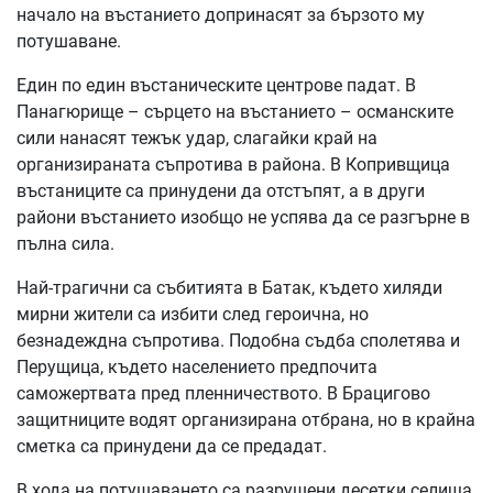
начало на въстанието допринасят за бързото му
потушаване.
Един по един въстаническите центрове падат. В
Панагюрище – сърцето на въстанието – османските
сили нанасят тежък удар, слагайки край на
организираната съпротива в района. В Копривщица
въстаниците са принудени да отстъпят, а в други
райони въстанието изобщо не успява да се разгърне в
пълна сила.
Най-трагични са събитията в Батак, където хиляди
мирни жители са избити след героична, но
безнадеждна съпротива. Подобна съдба сполетява и
Перущица, където населението предпочита
саможертвата пред пленничеството. В Брацигово
защитниците водят организирана отбрана, но в крайна
сметка са принудени да се предадат.
В хода на потушаването са разрушени десетки селища,