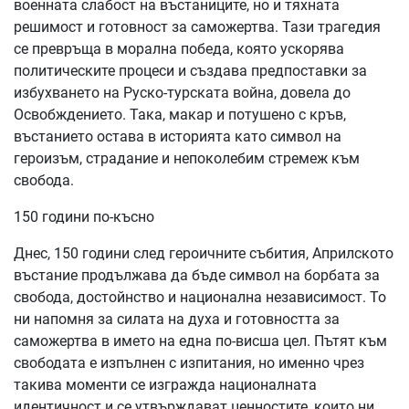
военната слабост на въстаниците, но и тяхната
решимост и готовност за саможертва. Тази трагедия
се превръща в морална победа, която ускорява
политическите процеси и създава предпоставки за
избухването на Руско-турската война, довела до
Освобждението. Така, макар и потушено с кръв,
въстанието остава в историята като символ на
героизъм, страдание и непоколебим стремеж към
свобода.
150 години по-късно
Днес, 150 години след героичните събития, Априлското
въстание продължава да бъде символ на борбата за
свобода, достойнство и национална независимост. То
ни напомня за силата на духа и готовността за
саможертва в името на една по-висша цел. Пътят към
свободата е изпълнен с изпитания, но именно чрез
такива моменти се изгражда националната
идентичност и се утвърждават ценностите, които ни