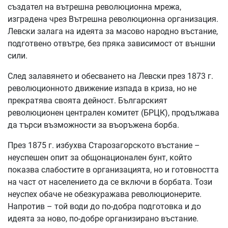
създател на вътрешна революционна мрежа,
изградена чрез Вътрешна революционна организация.
Левски залага на идеята за масово народно въстание,
подготвено отвътре, без пряка зависимост от външни
сили.
След залавянето и обесването на Левски през 1873 г.
революционното движение изпада в криза, но не
прекратява своята дейност. Българският
революционен централен комитет (БРЦК), продължава
да търси възможности за въоръжена борба.
През 1875 г. избухва Старозагорското въстание –
неуспешен опит за общонационален бунт, който
показва слабостите в организацията, но и готовността
на част от населението да се включи в борбата. Този
неуспех обаче не обезкуражава революционерите.
Напротив – той води до по-добра подготовка и до
идеята за ново, по-добре организирано въстание.