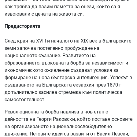
как трябва да пазим паметта за онези, които са я
извоювали с цената на живота си.
Предисторията
След края на XVIII и началото на XIX век в българските
земи започва постепенно пробуждане на
националното съзнание. Развитието на
образованието, църковната борба за независимост и
икономическото оживление създават условия за
формиране на нова българска интелигенция. Успехът в
създаването на Българската екзархия през 1870 г.
допълнително засилва стремежа към политическа
самостоятелност.
Революционната борба навлиза в нов етап с
дейността на Георги Раковски, който поставя основите
на организираното националноосвободително
движение. Неговите идеи са развити от Васил Левски,