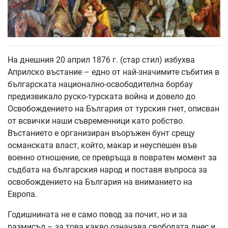
На днешния 20 април 1876 г. (стар стил) избухва
Априлско въстание – едно от най-значимите събития в
българската национално-освободителна борбау
предизвикало руско-турската война и довело до
Освобождението на България от турския гнет, описван
от всвички наши съвременници като робство.
Въстанието е организиран въоръжен бунт срещу
османската власт, който, макар и неуспешен във
военно отношение, се превръща в повратен момент за
съдбата на българския народ и поставя въпроса за
освобождението на България на вниманието на
Европа.
Годишнината не е само повод за почит, но и за
размисъл – за това какво означава свободата днес и