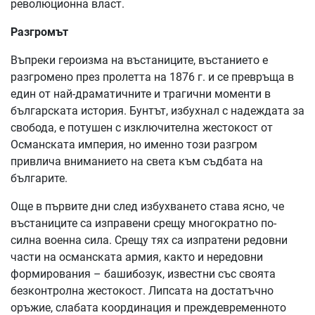
революционна власт.
Разгромът
Въпреки героизма на въстаниците, въстанието е
разгромено през пролетта на 1876 г. и се превръща в
един от най-драматичните и трагични моменти в
българската история. Бунтът, избухнал с надеждата за
свобода, е потушен с изключителна жестокост от
Османската империя, но именно този разгром
привлича вниманието на света към съдбата на
българите.
Още в първите дни след избухването става ясно, че
въстаниците са изправени срещу многократно по-
силна военна сила. Срещу тях са изпратени редовни
части на османската армия, както и нередовни
формирования – башибозук, известни със своята
безконтролна жестокост. Липсата на достатъчно
оръжие, слабата координация и преждевременното