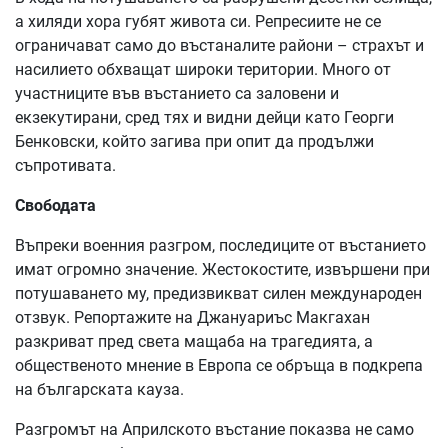
а хиляди хора губят живота си. Репресиите не се
ограничават само до въстаналите райони – страхът и
насилието обхващат широки територии. Много от
участниците във въстанието са заловени и
екзекутирани, сред тях и видни дейци като Георги
Бенковски, който загива при опит да продължи
съпротивата.
Свободата
Въпреки военния разгром, последиците от въстанието
имат огромно значение. Жестокостите, извършени при
потушаването му, предизвикват силен международен
отзвук. Репортажите на Джануариъс Макгахан
разкриват пред света мащаба на трагедията, а
общественото мнение в Европа се обръща в подкрепа
на българската кауза.
Разгромът на Априлското въстание показва не само