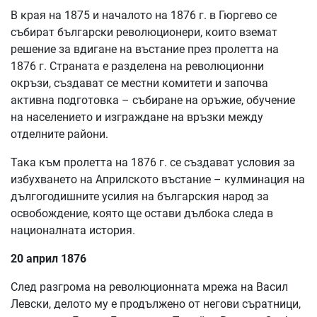
В края на 1875 и началото на 1876 г. в Гюргево се
събират български революционери, които вземат
решение за вдигане на въстание през пролетта на
1876 г. Страната е разделена на революционни
окръзи, създават се местни комитети и започва
активна подготовка – събиране на оръжие, обучение
на населението и изграждане на връзки между
отделните райони.
Така към пролетта на 1876 г. се създават условия за
избухването на Априлското въстание – кулминация на
дългогодишните усилия на българския народ за
освобождение, която ще остави дълбока следа в
националната история.
20 април 1876
След разгрома на революционната мрежа на Васил
Левски, делото му е продължено от негови съратници,