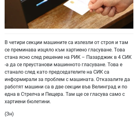
В четири секции машините са излезли от строя и там
се преминава изцяло към хартиено гласуване. Това
стана ясно след решение на РИК – Пазарджик в 4 СИК
-а да се преустанови машинното гласуване. Това е
станало след като председателите на СИК са
информирали за проблем с машината. Отказалите да
работят машини са в две секции във Велинград и по
една в Стрелча и Пещера. Там ще се гласува само с
хартиени бюлетини.
(Зн)