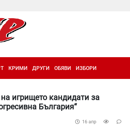
РТ
КРИМИ
ДРУГИ
ОБЯВИ
ИЗБОРИ
 на игрището кандидати за
огресивна България“
16 апр