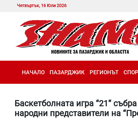
Четвъртък, 16 Юли 2026
НАЧАЛО
ПАЗАРДЖИК
РЕГИОНЪТ
СПО
Баскетболната игра “21“ събра
народни представители на “Пр