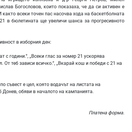
слав Богословов, които показаха, че да си активен е
И както всеки точен пас насочва хода на баскетболната
р 21 в бюлетината ще увеличи шанса за прогресивното
ивност в изборния ден:
т с години.“, „Всеки глас за номер 21 ускорява
. От теб зависи всичко.“, „Вкарай кош и победи с 21 на
по съвест е цел, която водачът на листата на
 Донев, обяви в началото на кампанията.
Платена форма.