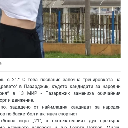
е
ош с 21.“ С това послание започна тренировката на
дравето" в Пазарджик, където кандидати за народни
гария“ в 13 МИР - Пазарджик замениха обичайния
орт и движение.
по, зададено от най-младия кандидат за народен
ор по баскетбол и активен спортист.
тболна игра „21“, а състезателният дух превърна
 На игрището излязоха и д-р Георги Петров, Милен