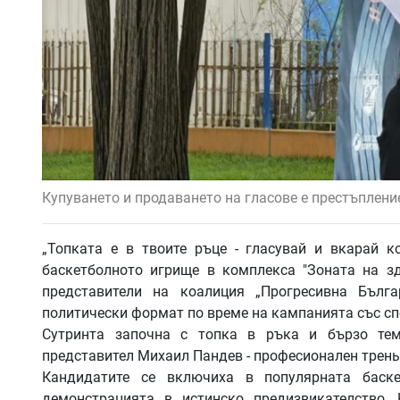
Купуването и продаването на гласове е престъплени
„Топката е в твоите ръце - гласувай и вкарай к
баскетболното игрище в комплекса "Зоната на з
представители на коалиция „Прогресивна Бъл
политически формат по време на кампанията със сп
Сутринта започна с топка в ръка и бързо тем
представител Михаил Пандев - професионален трень
Кандидатите се включиха в популярната баске
демонстрацията в истинско предизвикателство.