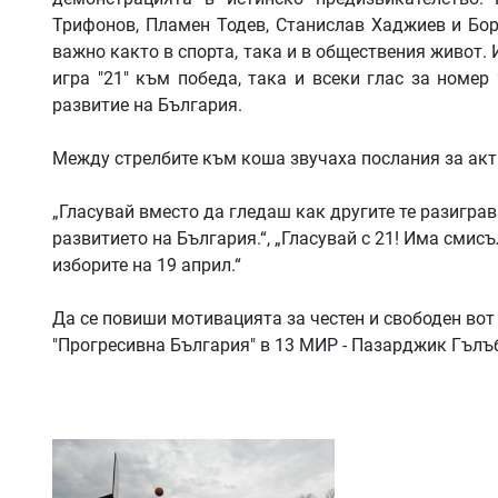
Трифонов, Пламен Тодев, Станислав Хаджиев и Бори
важно както в спорта, така и в обществения живот. 
игра "21" към победа, така и всеки глас за номе
развитие на България.
Между стрелбите към коша звучаха послания за акт
„Гласувай вместо да гледаш как другите те разиграва
развитието на България.“, „Гласувай с 21! Има смисъл
изборите на 19 април.“
Да се повиши мотивацията за честен и свободен вот 
"Прогресивна България" в 13 МИР - Пазарджик Гълъб