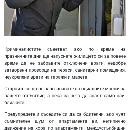
Криминалистите съветват ако по време на
празничните дни ще напуснете жилището си за повече
време да не забравите отключени врати, недобре
затворени прозорци на тераси, санитарни помещения,
неукрепени врати на гаражи и мазета.
Старайте се да не разгласявате в социалните мрежи за
вашето отсъствие, а нека за него да знаят само най-
близките.
Предупредете и съседите си да са бдителни, ако чуят
съмнителен шум от апартамента ви, нетипично
движение на хора по апартаменти, междустълбищни