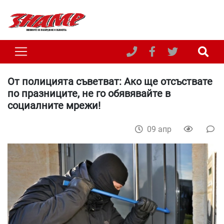
От полицията съветват: Ако ще отсъствате
по празниците, не го обявявайте в
социалните мрежи!
09 апр