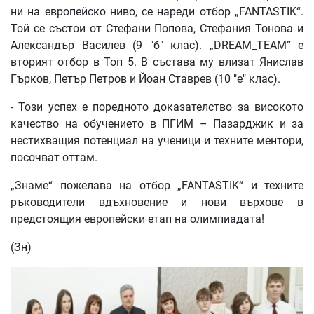
ни на европейско ниво, се нареди отбор „FANTASTIK“.
Той се състои от Стефани Попова, Стефания Тонова и
Александър Василев (9 "б" клас). „DREAM_TEAM“ е
вторият отбор в Топ 5. В състава му влизат Янислав
Гърков, Петър Петров и Йоан Ставрев (10 "е" клас).
- Този успех е поредното доказателство за високото
качество на обучението в ПГИМ – Пазарджик и за
нестихващия потенциал на ученици и техните ментори,
посочват оттам.
„Знаме“ пожелава на отбор „FANTASTIK“ и техните
ръководители вдъхновение и нови върхове в
предстоящия европейски етап на олимпиадата!
(Зн)