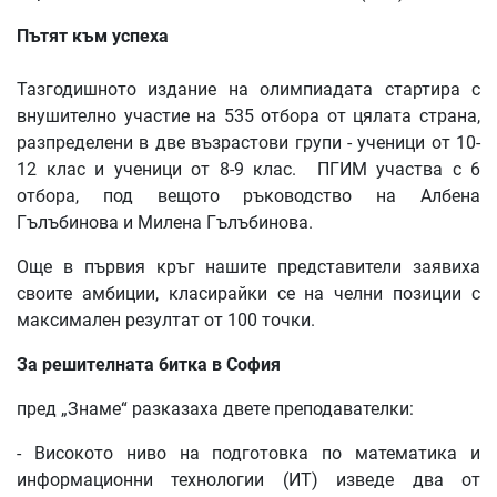
Пътят
към
успеха
Тазгодишното издание на олимпиадата стартира с
внушително участие на 535 отбора от цялата страна,
разпределени в две възрастови групи - ученици от 10-
12 клас и ученици от 8-9 клас. ПГИМ участва с 6
отбора, под вещото ръководство на Албена
Гълъбинова и Милена Гълъбинова.
Още в първия кръг нашите представители заявиха
своите амбиции, класирайки се на челни позиции с
максимален резултат от 100 точки.
За
решителната
битка
в
София
пред „Знаме“ разказаха двете преподавателки:
- Високото ниво на подготовка по математика и
информационни технологии (ИТ) изведе два от