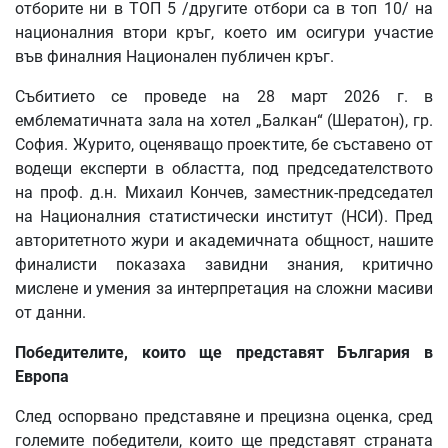
отборите ни в ТОП 5 /другите отбори са в топ 10/ на
националния втори кръг, което им осигури участие
във финалния Национален публичен кръг.
Събитието се проведе на 28 март 2026 г. в
емблематичната зала на хотел „Балкан“ (Шератон), гр.
София. Журито, оценяващо проектите, бе съставено от
водещи експерти в областта, под председателството
на проф. д.н. Михаил Кончев, заместник-председател
на Националния статистически институт (НСИ). Пред
авторитетното жури и академичната общност, нашите
финалисти показаха завидни знания, критично
мислене и умения за интерпретация на сложни масиви
от данни.
Победителите
,
които
ще
представят
България
в
Европ
a
След оспорвано представяне и прецизна оценка, сред
големите победители, които ще представят страната