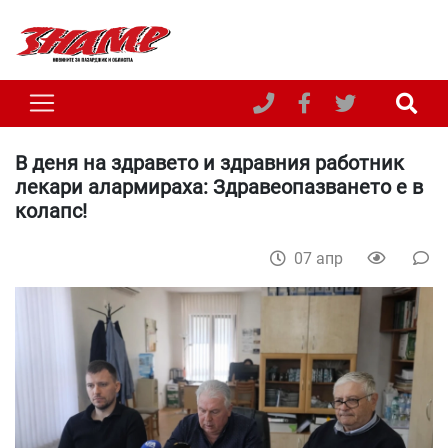
В деня на здравето и здравния работник
лекари алармираха: Здравеопазването е в
колапс!
07 апр