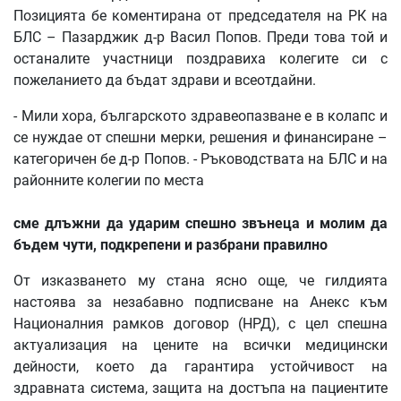
Позицията бе коментирана от председателя на РК на
БЛС – Пазарджик д-р Васил Попов. Преди това той и
останалите участници поздравиха колегите си с
пожеланието да бъдат здрави и всеотдайни.
- Мили хора, българското здравеопазване е в колапс и
се нуждае от спешни мерки, решения и финансиране –
категоричен бе д-р Попов. - Ръководствата на БЛС и на
районните колегии по места
сме длъжни да ударим спешно звънеца и молим да
бъдем чути, подкрепени и разбрани правилно
От изказването му стана ясно още, че гилдията
настоява за незабавно подписване на Анекс към
Националния рамков договор (НРД), с цел спешна
актуализация на цените на всички медицински
дейности, което да гарантира устойчивост на
здравната система, защита на достъпа на пациентите