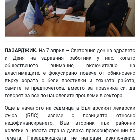
ПАЗАРДЖИК.
На 7 април – Световния ден на здравето
и Деня на здравния работник у нас, когато
общественото внимание, включително на
властимащите, е фокусирано повече от обикновено
върху хората с бели престилки и тяхната работа,
самите те предпочетоха, вместо за празника си, да
говорят за все по-наболелите проблеми в сектора.
Още в началото на седмицата Българският лекарски
съюз (БЛС) излезе с позицията относно
недофинансирането. Във вторник пък районни
колегии в цялата страна даваха пресконференции по
темата. Пазарджишката не направи изключение.