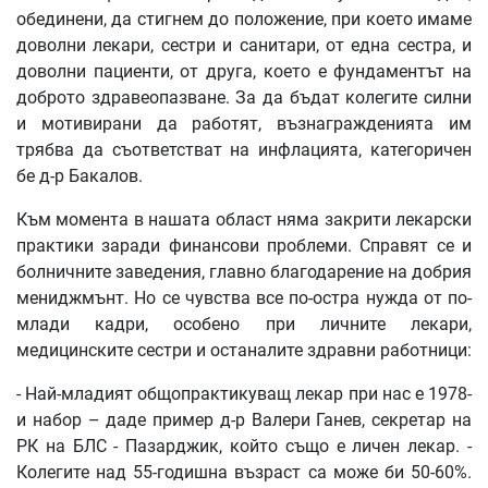
обединени, да стигнем до положение, при което имаме
доволни лекари, сестри и санитари, от една сестра, и
доволни пациенти, от друга, което е фундаментът на
доброто здравеопазване. За да бъдат колегите силни
и мотивирани да работят, възнагражденията им
трябва да съответстват на инфлацията, категоричен
бе д-р Бакалов.
Към момента в нашата област няма закрити лекарски
практики заради финансови проблеми. Справят се и
болничните заведения, главно благодарение на добрия
мениджмънт. Но се чувства все по-остра нужда от по-
млади кадри, особено при личните лекари,
медицинските сестри и останалите здравни работници:
- Най-младият общопрактикуващ лекар при нас е 1978-
и набор – даде пример д-р Валери Ганев, секретар на
РК на БЛС - Пазарджик, който също е личен лекар. -
Колегите над 55-годишна възраст са може би 50-60%.