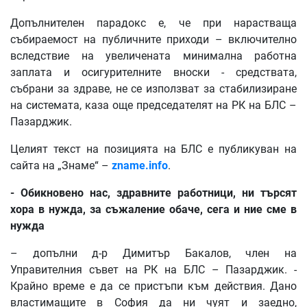
Допълнителен парадокс е, че при нарастваща
събираемост на публичните приходи – включително
вследствие на увеличената минимална работна
заплата и осигурителните вноски - средствата,
събрани за здраве, не се използват за стабилизиране
на системата, каза още председателят на РК на БЛС –
Пазарджик.
Целият текст на позицията на БЛС е публикуван на
сайта на „Знаме“ –
zname.info
.
- Обикновено нас, здравните работници, ни търсят
хора в нужда, за съжаление обаче, сега и ние сме в
нужда
– допълни д-р Димитър Бакалов, член на
Управителния съвет на РК на БЛС – Пазарджик. -
Крайно време е да се пристъпи към действия. Дано
властимащите в София да ни чуят и заедно,