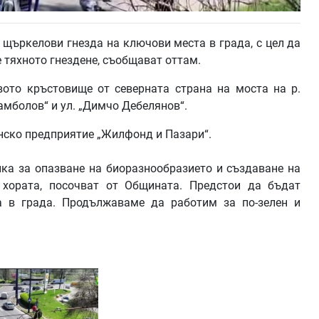
щъркелови гнезда на ключови места в града, с цел да
е тяхното гнездене, съобщават оттам.
ото кръстовище от северната страна на моста на р.
амболов“ и ул. „Димчо Дебелянов“.
нско предприятие „Жилфонд и Пазари“.
ка за опазване на биоразнообразието и създаване на
а хората, посочват от Общината. Предстои да бъдат
 в града. Продължаваме да работим за по-зелен и