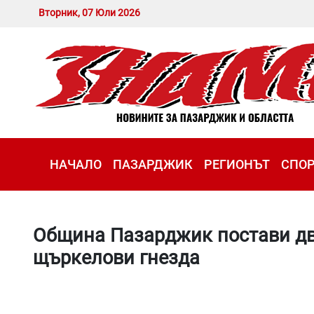
Вторник, 07 Юли 2026
НАЧАЛО
ПАЗАРДЖИК
РЕГИОНЪТ
СПО
Община Пазарджик постави дв
щъркелови гнезда