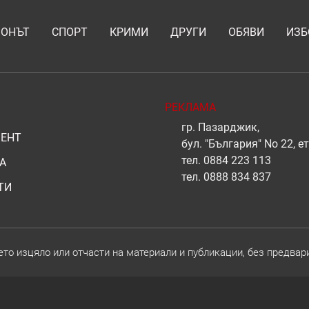
ИОНЪТ
СПОРТ
КРИМИ
ДРУГИ
ОБЯВИ
ИЗБ
РЕКЛАМА
гр. Пазарджик,
ЕНТ
бул. "България" No 22, ет
тел.
0884 223 113
А
тел.
0888 834 837
ТИ
о изцяло или отчасти на материали и публикации, без предвар