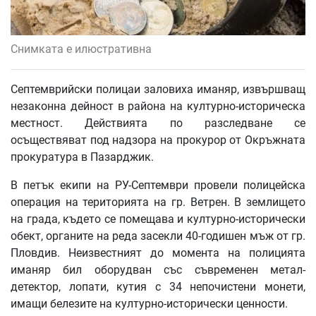
Снимката е илюстративна
Септемврийски полицаи заловиха иманяр, извършващ
незаконна дейност в района на културно-историческа
местност. Действията по разследване се
осъществяват под надзора на прокурор от Окръжната
прокуратура в Пазарджик.
В петък екипи на РУ-Септември провели полицейска
операция на територията на гр. Ветрен. В землището
на града, където се помещава и културно-исторически
обект, органите на реда засекли 40-годишен мъж от гр.
Пловдив. Неизвестният до момента на полицията
иманяр бил оборудван със съвременен метал-
детектор, лопати, кутия с 34 непочистени монети,
имащи белезите на културно-исторически ценности.