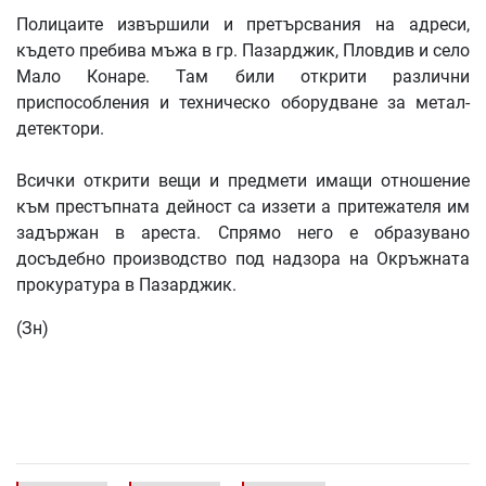
Полицаите извършили и претърсвания на адреси,
където пребива мъжа в гр. Пазарджик, Пловдив и село
Мало Конаре. Там били открити различни
приспособления и техническо оборудване за метал-
детектори.
Всички открити вещи и предмети имащи отношение
към престъпната дейност са иззети а притежателя им
задържан в ареста. Спрямо него е образувано
досъдебно производство под надзора на Окръжната
прокуратура в Пазарджик.
(Зн)